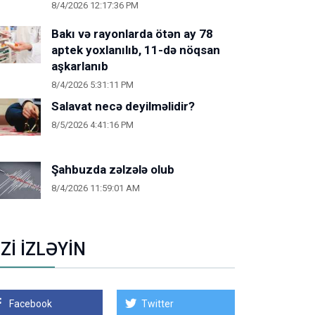
8/4/2026 12:17:36 PM
Bakı və rayonlarda ötən ay 78
aptek yoxlanılıb, 11-də nöqsan
aşkarlanıb
8/4/2026 5:31:11 PM
Salavat necə deyilməlidir?
8/5/2026 4:41:16 PM
Şahbuzda zəlzələ olub
8/4/2026 11:59:01 AM
İZİ İZLƏYİN
Facebook
Twitter