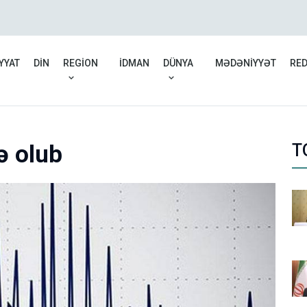
Rusiyadan Ermənistana b
düşüb
YYAT
DİN
REGİON
İDMAN
DÜNYA
MƏDƏNİYYƏT
RE
ə olub
T