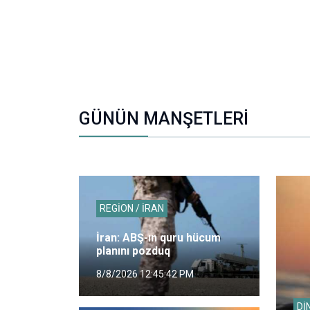
GÜNÜN MANŞETLERİ
REGİON / İRAN
İran: ABŞ-ın quru hücum
planını pozduq
8/8/2026 12:45:42 PM
Dİ