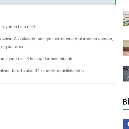
ə rayonda hiss edilib.
zinin Zəlzələlərin tədqiqatı bürosunun məlumatına əsasən,
qeydə alınıb.
qələrində 5 - 3 bala qədər hiss olunub.
an təbii fəlakət 42 kilometr dərinlikdə olub.
B