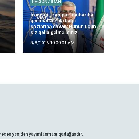
REGİON / İRAN
İrandan Trampın "müharibə
qənimətləri" ilə bağlı
sözlərinə cavab: Bunun üçün
siz qalib gəlməlisiniz
8/8/2026 10:00:01 AM
lmədən yenidən yayımlanması qadağandır.