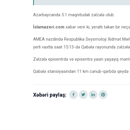
Azərbaycanda 5.1 maqnitudalı zəlzələ olub.
İslamazeri.com
xəbər verir ki, yeraltı təkan bir neç
AMEA nəzdində Respublika Seysmoloji Xidmət Mərkə
yerli vaxtla saat 15:13-də Qəbələ rayonunda zəlzələ 
Zəlzələ episentrdə və episentrə yaxın yaşayış məntə
Qəbələ stansiyasından 11 km cənub-qərbdə qeydə alın
Xəbəri paylaş: