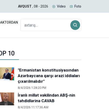
uğda və daş kömür daşıyan yük qatarı Biləcəridən yola
İran
AVQUST
, 08 - 2026
Video
Foto
gəlm
DAKTORDAN
OP 10
"Ermənistan konstitusiyasından
Azərbaycana qarşı ərazi iddiaları
çıxarılmalıdır"
8/4/2026 1:28:20 PM
İranlı millət vəkilindən ABŞ-nin
təhdidlərinə CAVAB
8/4/2026 11:17:36 AM