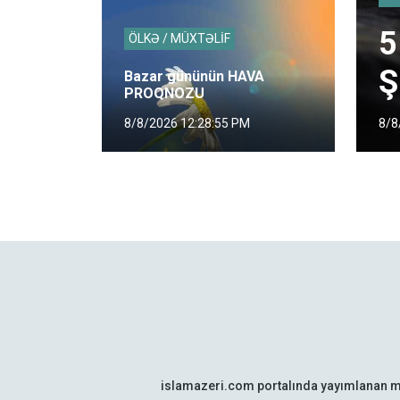
5
ÖLKƏ / MÜXTƏLİF
Ş
Bazar gününün HAVA
PROQNOZU
8/8
8/8/2026 12:28:55 PM
islamazeri.com portalında yayımlanan m