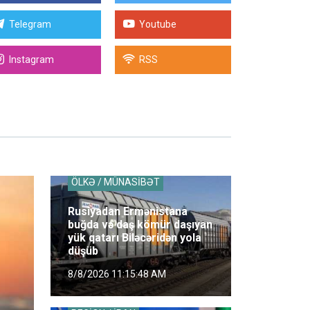
Telegram
Youtube
Instagram
RSS
ÖLKƏ / MÜNASİBƏT
Rusiyadan Ermənistana
buğda və daş kömür daşıyan
yük qatarı Biləcəridən yola
düşüb
8/8/2026 11:15:48 AM