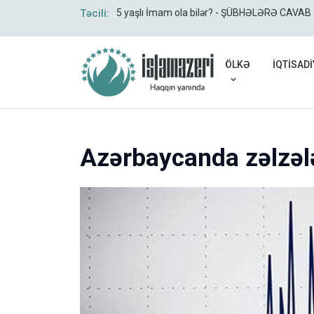
Təcili:
5 yaşlı İmam ola bilər? - ŞÜBHƏLƏRƏ CAVAB
ÖLKƏ
İQTİSADİ
Azərbaycanda zəlzəl