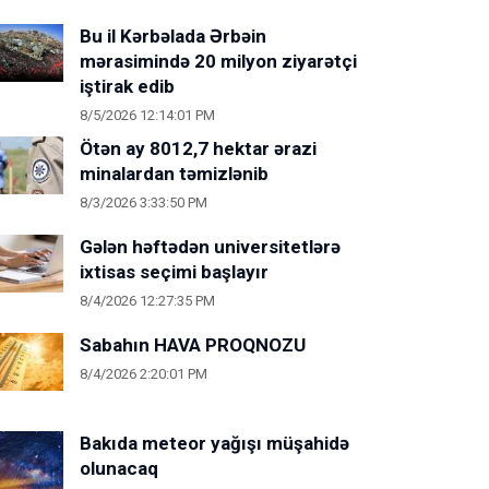
Bu il Kərbəlada Ərbəin
mərasimində 20 milyon ziyarətçi
iştirak edib
8/5/2026 12:14:01 PM
Ötən ay 8012,7 hektar ərazi
minalardan təmizlənib
8/3/2026 3:33:50 PM
Gələn həftədən universitetlərə
ixtisas seçimi başlayır
8/4/2026 12:27:35 PM
Sabahın HAVA PROQNOZU
8/4/2026 2:20:01 PM
Bakıda meteor yağışı müşahidə
olunacaq