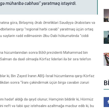
gə müharibə cəbhəsi" yaratmaq istəyirdi.
atına görə, Birləşmiş Ərəb Əmirlikləri Səudiyyə Ərəbistanı və
ədbirlərinə qarşı "regional hərbi cavab" yaratmaq üçün ortaq
u səylərin rədd edilməsinin Əbu-Dabi hökumətində "ciddi
in İrana hücumlarından sonra BƏƏ prezidenti Məhəmməd bin
man da daxil olmaqla Körfəz liderləri ilə bir sıra telefon
blər ki, Bin Zayed İranın ABŞ-İsrail hücumlarına qarşı Körfəz
B
dikdən sonra "İranı çəkindirmək üçün birgə cavabın zəruri
ı hədəf aldığı da qeyd olunur; Həmçinin bildirilir ki, Hörmüz
ni neft və təbii qaz istehsalını azaltmağa məcbur edib ki, bu