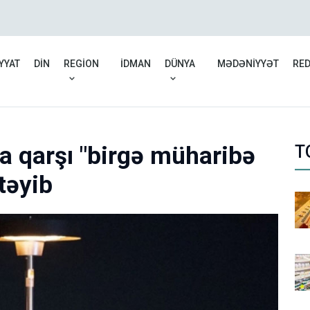
Bazar gününün HAVA 
YYAT
DİN
REGİON
İDMAN
DÜNYA
MƏDƏNİYYƏT
RE
a qarşı "birgə müharibə
T
təyib