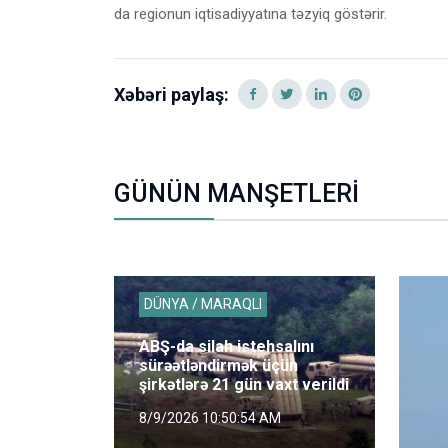
da regionun iqtisadiyyatına təzyiq göstərir.
Xəbəri paylaş:
GÜNÜN MANŞETLERİ
DÜNYA / MARAQLI
ABŞ-da silah istehsalını
sürəətləndirmək üçün
şirkətlərə 21 gün vaxt verildi
8/9/2026 10:50:54 AM