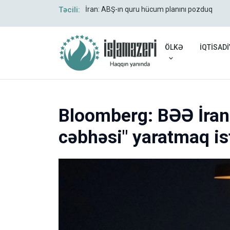
qalacaq
Təcili:
İran: ABŞ-ın quru hücum planını pozduq
ÖLKƏ
İQTİSADİ
Bloomberg: BƏƏ İran
cəbhəsi" yaratmaq is