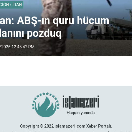
GİON / İRAN
ran: ABŞ-ın quru hücum
lanını pozduq
/2026 12:45:42 PM
Copyright © 2022 İslamazeri.com Xəbər Portalı.