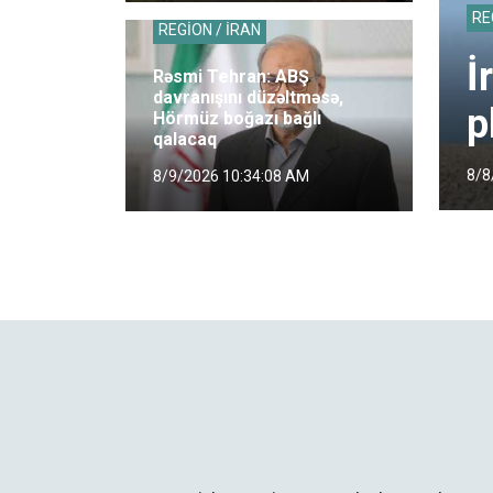
RE
REGİON / İRAN
İ
Rəsmi Tehran: ABŞ
davranışını düzəltməsə,
p
Hörmüz boğazı bağlı
qalacaq
8/8
8/9/2026 10:34:08 AM