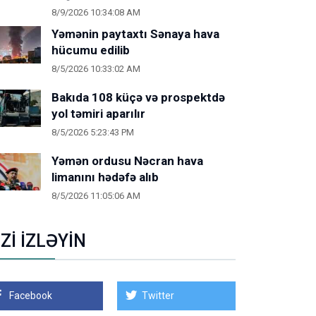
8/9/2026 10:34:08 AM
Yəmənin paytaxtı Sənaya hava
hücumu edilib
8/5/2026 10:33:02 AM
Bakıda 108 küçə və prospektdə
yol təmiri aparılır
8/5/2026 5:23:43 PM
Yəmən ordusu Nəcran hava
limanını hədəfə alıb
8/5/2026 11:05:06 AM
İZİ İZLƏYİN
Facebook
Twitter