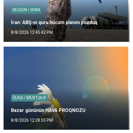
REGİON / İRAN
İran: ABŞ-ın quru hücum planını pozduq
8/8/2026 12:45:42 PM
ÖLKƏ / MÜXTƏLİF
Bazar gününün HAVA PROQNOZU
8/8/2026 12:28:55 PM