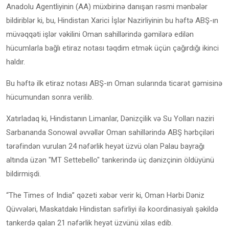
Anadolu Agentliyinin (AA) müxbirinə danışan rəsmi mənbələr
bildiriblər ki, bu, Hindistan Xarici İşlər Nazirliyinin bu həftə ABŞ-ın
müvəqqəti işlər vəkilini Oman sahillərində gəmilərə edilən
hücumlarla bağlı etiraz notası təqdim etmək üçün çağırdığı ikinci
haldır.
Bu həftə ilk etiraz notası ABŞ-ın Oman sularında ticarət gəmisinə
hücumundan sonra verilib.
Xatırladaq ki, Hindistanın Limanlar, Dənizçilik və Su Yolları naziri
Sarbananda Sonowal əvvəllər Oman sahillərində ABŞ hərbçiləri
tərəfindən vurulan 24 nəfərlik heyət üzvü olan Palau bayrağı
altında üzən "MT Settebello" tankerində üç dənizçinin öldüyünü
bildirmişdi.
“The Times of India” qəzeti xəbər verir ki, Oman Hərbi Dəniz
Qüvvələri, Maskatdakı Hindistan səfirliyi ilə koordinasiyalı şəkildə
tankerdə qalan 21 nəfərlik heyət üzvünü xilas edib.