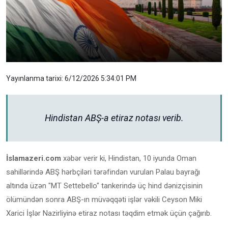
Yayınlanma tarixi: 6/12/2026 5:34:01 PM
Hindistan ABŞ-a etiraz notası verib.
İslamazeri.com
xəbər verir ki, Hindistan, 10 iyunda Oman
sahillərində ABŞ hərbçiləri tərəfindən vurulan Palau bayrağı
altında üzən "MT Settebello" tankerində üç hind dənizçisinin
ölümündən sonra ABŞ-ın müvəqqəti işlər vəkili Ceyson Miki
Xarici İşlər Nazirliyinə etiraz notası təqdim etmək üçün çağırıb.