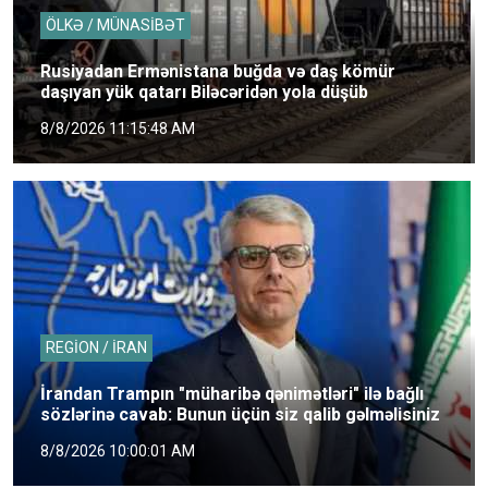
ÖLKƏ / MÜNASİBƏT
Rusiyadan Ermənistana buğda və daş kömür
daşıyan yük qatarı Biləcəridən yola düşüb
8/8/2026 11:15:48 AM
REGİON / İRAN
İrandan Trampın "müharibə qənimətləri" ilə bağlı
sözlərinə cavab: Bunun üçün siz qalib gəlməlisiniz
8/8/2026 10:00:01 AM