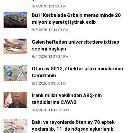
8/4/2026 1:28:20 PM
Bu il Kərbəlada Ərbəin mərasimində 20
milyon ziyarətçi iştirak edib
8/5/2026 12:14:01 PM
Gələn həftədən universitetlərə ixtisas
seçimi başlayır
8/4/2026 12:27:35 PM
Ötən ay 8012,7 hektar ərazi minalardan
təmizlənib
8/3/2026 3:33:50 PM
İranlı millət vəkilindən ABŞ-nin
təhdidlərinə CAVAB
8/4/2026 11:17:36 AM
Bakı və rayonlarda ötən ay 78 aptek
yoxlanılıb, 11-də nöqsan aşkarlanıb