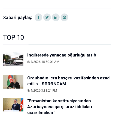
Xəbəri paylaş:
TOP 10
İngiltərədə yanacaq oğurluğu artıb
8/4/2026 10:50:01 AM
Ordubadın icra başçısı vəzifəsindən azad
edilib - SƏRƏNCAM
8/4/2026 3:33:21 PM
"Ermənistan konstitusiyasından
Azərbaycana qarşı ərazi iddiaları
çıxarılmalıdır"