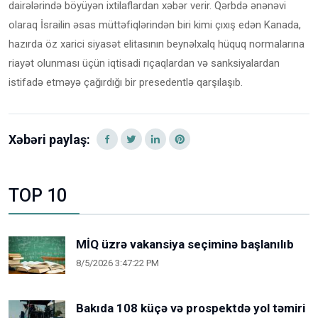
dairələrində böyüyən ixtilaflardan xəbər verir. Qərbdə ənənəvi
olaraq İsrailin əsas müttəfiqlərindən biri kimi çıxış edən Kanada,
hazırda öz xarici siyasət elitasının beynəlxalq hüquq normalarına
riayət olunması üçün iqtisadi rıçaqlardan və sanksiyalardan
istifadə etməyə çağırdığı bir presedentlə qarşılaşıb.
Xəbəri paylaş:
TOP 10
MİQ üzrə vakansiya seçiminə başlanılıb
8/5/2026 3:47:22 PM
Bakıda 108 küçə və prospektdə yol təmiri