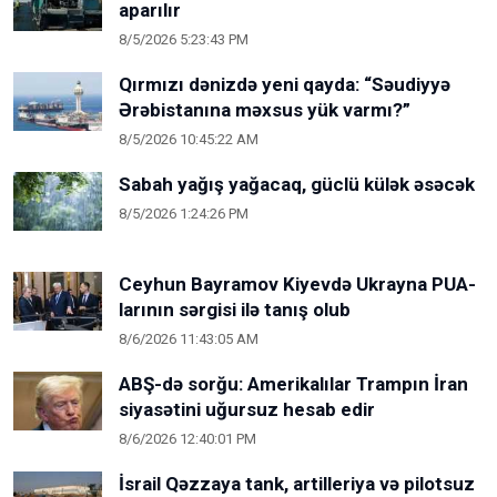
aparılır
8/5/2026 5:23:43 PM
Qırmızı dənizdə yeni qayda: “Səudiyyə
Ərəbistanına məxsus yük varmı?”
8/5/2026 10:45:22 AM
Sabah yağış yağacaq, güclü külək əsəcək
8/5/2026 1:24:26 PM
Ceyhun Bayramov Kiyevdə Ukrayna PUA-
larının sərgisi ilə tanış olub
8/6/2026 11:43:05 AM
ABŞ-də sorğu: Amerikalılar Trampın İran
siyasətini uğursuz hesab edir
8/6/2026 12:40:01 PM
İsrail Qəzzaya tank, artilleriya və pilotsuz