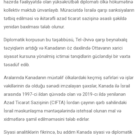
hazırda fəaliyyətdə olan yüksəkrütbəli diplomatı ölkə hökumətinə
kollektiv məktub ünvanlayıb. Müraciətdə İsrailə qarşı sanksiyaların
tətbiq edilməsi və ikitərəfli azad ticarət sazişinə əsaslı şəkildə
yenidən baxılması tələb olunur.
Diplomatik korpusun bu təşəbbüsü, Tel-Əvivə qarşı beynəlxalq
təzyiqlərin artdığı və Kanadanın öz daxilində Ottavanın xarici
siyasət kursuna yönəlmiş ictimai tənqidlərin gücləndiyi bir vaxta
təsadüf edib.
Aralarında Kanadanın müxtəlif ölkələrdəki keçmiş səfirləri və işlər
vəkillərinin də olduğu sənədi imzalayan şəxslər, Kanada ilə İsrail
arasında 1997-ci ildən qüvvədə olan və 2019-cı ildə yenilənən
Azad Ticarət Sazişinin (CIFTA) İordan çayının qərb sahilindəki
İsrail məskunlaşma məntəqələrində istehsal olunan mal və
xidmətlərə şamil edilməməsini tələb edirlər.
Siyasi analitiklərin fikrincə, bu addım Kanada siyasi və diplomatik