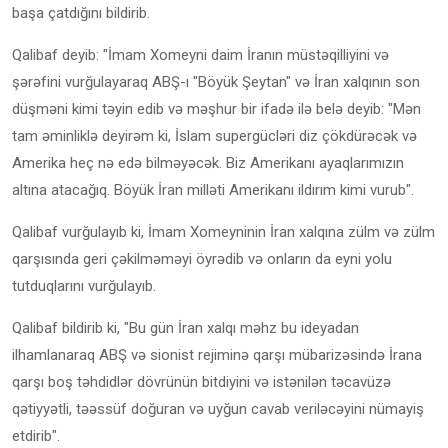
başa çatdığını bildirib.
Qalibaf deyib: "İmam Xomeyni daim İranın müstəqilliyini və
şərəfini vurğulayaraq ABŞ-ı "Böyük Şeytan" və İran xalqının son
düşməni kimi təyin edib və məşhur bir ifadə ilə belə deyib: "Mən
tam əminliklə deyirəm ki, İslam supergücləri diz çökdürəcək və
Amerika heç nə edə bilməyəcək. Biz Amerikanı ayaqlarımızın
altına atacağıq. Böyük İran milləti Amerikanı ildırım kimi vurub".
Qalibaf vurğulayıb ki, İmam Xomeyninin İran xalqına zülm və zülm
qarşısında geri çəkilməməyi öyrədib və onların da eyni yolu
tutduqlarını vurğulayıb.
Qalibaf bildirib ki, "Bu gün İran xalqı məhz bu ideyadan
ilhamlanaraq ABŞ və sionist rejiminə qarşı mübarizəsində İrana
qarşı boş təhdidlər dövrünün bitdiyini və istənilən təcavüzə
qətiyyətli, təəssüf doğuran və uyğun cavab veriləcəyini nümayiş
etdirib".