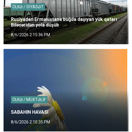
ÖLKƏ / SİYASƏT
Rusiyadan Ermənistana buğda daşıyan yük qatarı
Biləcəridən yola düşüb
8/6/2026 2:15:36 PM
ÖLKƏ / MÜXTƏLİF
SABAHIN HAVASI
8/6/2026 2:10:35 PM