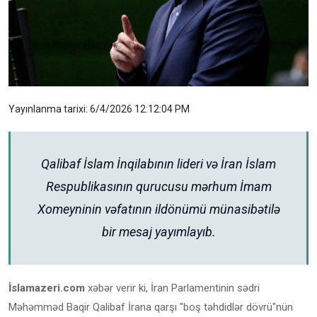
Yayınlanma tarixi: 6/4/2026 12:12:04 PM
Qalibaf İslam İnqilabının lideri və İran İslam
Respublikasının qurucusu mərhum İmam
Xomeyninin vəfatının ildönümü münasibətilə
bir mesaj yayımlayıb.
İslamazeri.com
xəbər verir ki, İran Parlamentinin sədri
Məhəmməd Baqir Qalibaf İrana qarşı "boş təhdidlər dövrü"nün