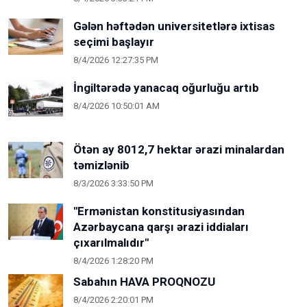
Gələn həftədən universitetlərə ixtisas
seçimi başlayır
8/4/2026 12:27:35 PM
İngiltərədə yanacaq oğurluğu artıb
8/4/2026 10:50:01 AM
Ötən ay 8012,7 hektar ərazi minalardan
təmizlənib
8/3/2026 3:33:50 PM
"Ermənistan konstitusiyasından
Azərbaycana qarşı ərazi iddiaları
çıxarılmalıdır"
8/4/2026 1:28:20 PM
Sabahın HAVA PROQNOZU
8/4/2026 2:20:01 PM