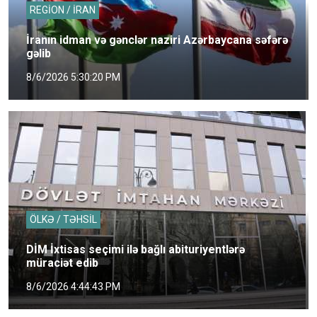
REGİON / İRAN
İranın idman və gənclər naziri Azərbaycana səfərə
gəlib
8/6/2026 5:30:20 PM
ÖLKƏ / TƏHSİL
DİM İxtisas seçimi ilə bağlı abituriyentlərə
müraciət edib
8/6/2026 4:44:43 PM