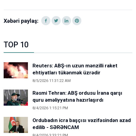
Xəbəri paylaş:
TOP 10
Reuters: ABŞ-ın uzun mənzilli raket
ehtiyatları tükənmək üzrədir
8/5/2026 11:31:22 AM
Rəsmi Tehran: ABŞ ordusu İrana qarşı
quru əməliyyatına hazırlaşırdı
8/4/2026 1:15:21 PM
Ordubadın icra başçısı vəzifəsindən azad
edilib - SƏRƏNCAM
8/4/2026 3:33:21 PM