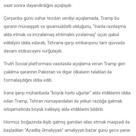
saat sonra dayandırdığını açıqlayıb.
Çərşənbə günü səhər tezdən verdiyi açıqlamada, Tramp bu
qərarın müvəqqəti və qısamüddətli olduğunu, "İranla razılaşma
əldə etmək və imzalamaq ehtimalını yoxlamaq" üçün qəbul
edildiyini iddia edərək, Tehrana qarşı embarqonu tam qüvvədə
davam etdirəcəyini vurğulayıb.
Truth Social platforması vasitəsilə açıqlama verən Tramp geri
çəkilmə qərarının Pakistan və digər ölkələrin tələbləri ilə
formalaşdığını iddia edib.
İrana qarşı müharibədə "böyük hərbi uğurlar" əldə etdiklərini iddia
edən Tramp, Tehran nümayəndələri ilə yekun razılığa gəlmək
istiqamətində böyük irəliləyiş əldə etdiklərini bildirib.
Hörmüz boğazında ilişib qalmış gəmiləri xilas etmək məqsədi ilə
başladılan "Azadlıq Əməliyyatı" əməliyyatı bazar günü gecə yarısı