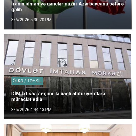
İranın idman və gənclər naziri Azərbaycana səfərə
gəlib
8/6/2026 5:30:20 PM
ÖLKƏ / TƏHSİL
DİM İxtisas seçimi ilə bağlı abituriyentlərə
müraciət edib
8/6/2026 4:44:43 PM