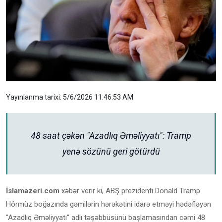
Yayınlanma tarixi: 5/6/2026 11:46:53 AM
48 saat çəkən "Azadlıq Əməliyyatı": Tramp
yenə sözünü geri götürdü
İslamazeri.com
xəbər verir ki, ABŞ prezidenti Donald Tramp
Hörmüz boğazında gəmilərin hərəkətini idarə etməyi hədəfləyən
"Azadlıq Əməliyyatı" adlı təşəbbüsünü başlamasından cəmi 48