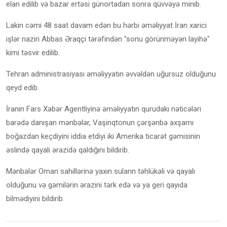
elan edilib və bazar ertəsi günortadan sonra qüvvəyə minib.
Lakin cəmi 48 saat davam edən bu hərbi əməliyyat İran xarici
işlər naziri Abbas Əraqçi tərəfindən "sonu görünməyən layihə"
kimi təsvir edilib.
Tehran administrasiyası əməliyyatın əvvəldən uğursuz olduğunu
qeyd edib.
İranın Fars Xəbər Agentliyinə əməliyyatın qurudakı nəticələri
barədə danışan mənbələr, Vaşinqtonun çərşənbə axşamı
boğazdan keçdiyini iddia etdiyi iki Amerika ticarət gəmisinin
əslində qayalı ərazidə qaldığını bildirib.
Mənbələr Oman sahillərinə yaxın suların təhlükəli və qayalı
olduğunu və gəmilərin ərazini tərk edə və ya geri qayıda
bilmədiyini bildirib.