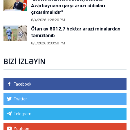
Azərbaycana qarşı ərazi iddiaları
çıxarılmalıdır"
8/4/2026 1:28:20 PM
Ötən ay 8012,7 hektar ərazi minalardan
təmizlənib
8/3/2026 3:33:50 PM
BİZİ İZLƏYİN
Facebook
Twitter
Telegram
Youtube