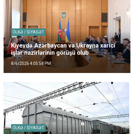
ÖLKƏ / SİYASƏT
Kiyevdə Azərbaycan və Ukrayna xarici
işlər nazirlərinin görüşü olub
8/6/2026 4:05:58 PM
ÖLKƏ / SİYASƏT