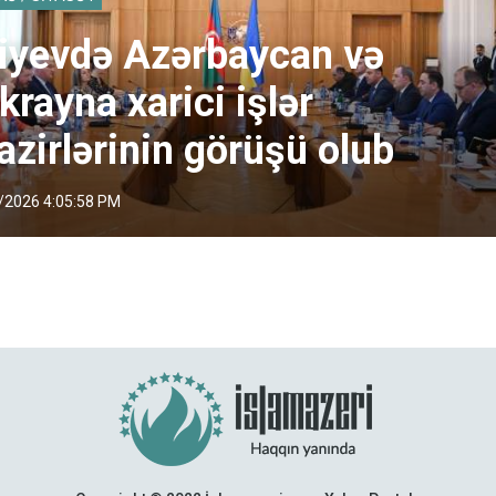
iyevdə Azərbaycan və
krayna xarici işlər
azirlərinin görüşü olub
/2026 4:05:58 PM