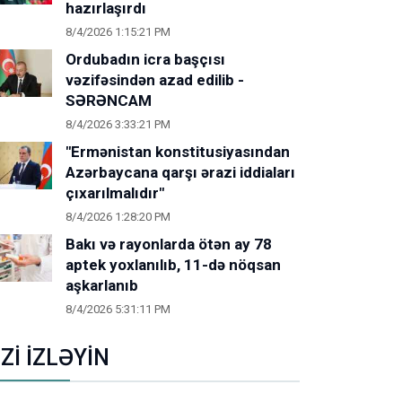
hazırlaşırdı
8/4/2026 1:15:21 PM
Ordubadın icra başçısı
vəzifəsindən azad edilib -
SƏRƏNCAM
8/4/2026 3:33:21 PM
"Ermənistan konstitusiyasından
Azərbaycana qarşı ərazi iddiaları
çıxarılmalıdır"
8/4/2026 1:28:20 PM
Bakı və rayonlarda ötən ay 78
aptek yoxlanılıb, 11-də nöqsan
aşkarlanıb
8/4/2026 5:31:11 PM
İZİ İZLƏYİN