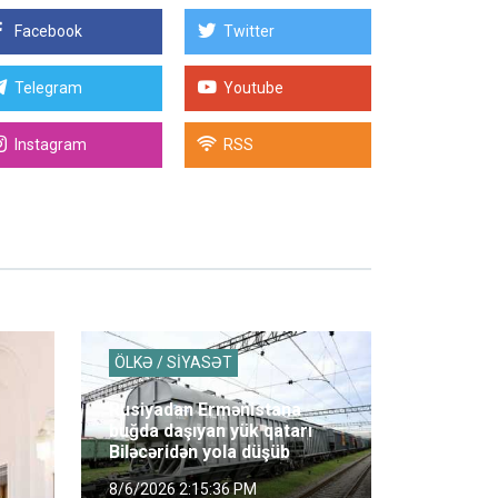
Facebook
Twitter
Telegram
Youtube
Instagram
RSS
ÖLKƏ / SİYASƏT
Rusiyadan Ermənistana
buğda daşıyan yük qatarı
Biləcəridən yola düşüb
8/6/2026 2:15:36 PM