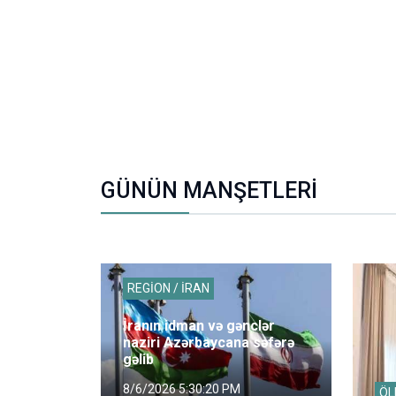
GÜNÜN MANŞETLERİ
REGİON / İRAN
İranın idman və gənclər
naziri Azərbaycana səfərə
gəlib
8/6/2026 5:30:20 PM
ÖL