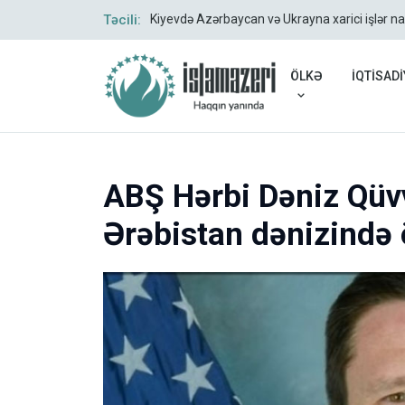
Təcili:
Kiyevdə Azərbaycan və Ukrayna xarici işlər na
ÖLKƏ
İQTİSADİ
ABŞ Hərbi Dəniz Qüv
Ərəbistan dənizində 