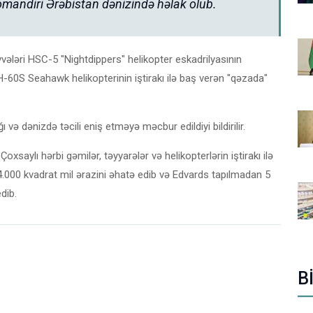
omandiri Ərəbistan dənizində həlak olub.
vələri HSC-5 "Nightdippers" helikopter eskadrilyasının
-60S Seahawk helikopterinin iştirakı ilə baş verən "qəzada"
ə dənizdə təcili eniş etməyə məcbur edildiyi bildirilir.
Çoxsaylı hərbi gəmilər, təyyarələr və helikopterlərin iştirakı ilə
4.000 kvadrat mil ərazini əhatə edib və Edvards tapılmadan 5
dib.
B