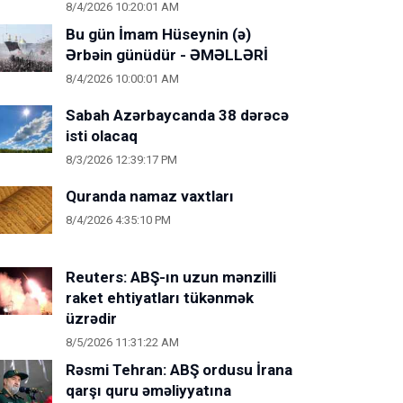
8/4/2026 10:20:01 AM
Bu gün İmam Hüseynin (ə)
Ərbəin günüdür - ƏMƏLLƏRİ
8/4/2026 10:00:01 AM
Sabah Azərbaycanda 38 dərəcə
isti olacaq
8/3/2026 12:39:17 PM
Quranda namaz vaxtları
8/4/2026 4:35:10 PM
Reuters: ABŞ-ın uzun mənzilli
raket ehtiyatları tükənmək
üzrədir
8/5/2026 11:31:22 AM
Rəsmi Tehran: ABŞ ordusu İrana
qarşı quru əməliyyatına