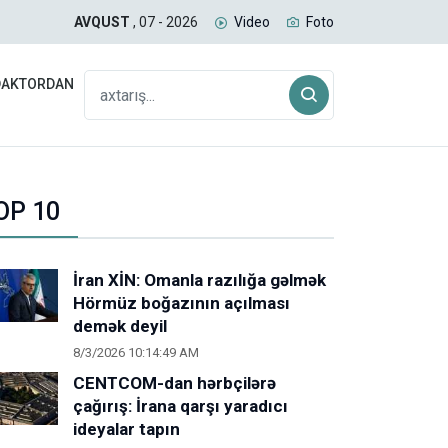
uğda daşıyan yük qatarı Biləcəridən yola düşüb
SAB
AVQUST
, 07 - 2026
Video
Foto
DAKTORDAN
OP 10
İran XİN: Omanla razılığa gəlmək
Hörmüz boğazının açılması
demək deyil
8/3/2026 10:14:49 AM
CENTCOM-dan hərbçilərə
çağırış: İrana qarşı yaradıcı
ideyalar tapın