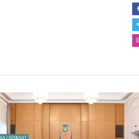
KƏ / SİYASƏT