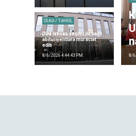
K
ÖLKƏ / TƏHSİL
U
DİM İxtisas seçimi ilə bağlı
n
abituriyentlərə müraciət
edib
8/6
8/6/2026 4:44:43 PM