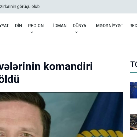
zirlərinin görüşü olub
Rusiyadan Ermənistana b
YYAT
DİN
REGİON
İDMAN
DÜNYA
MƏDƏNİYYƏT
RE
vələrinin komandiri
T
öldü