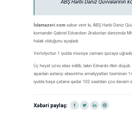
ABŞ Hərbi Dəniz Qüvvələrinin k
İslamazeri.com
xəbər verir ki, ABŞ Hərbi Dəniz Qüv
komandiri Qabriel Edvardsın Ərəbistan dənizində MH
həlak olduğunu açıqladı.
Vertolyotun 1 iyulda missiya zamanı qəzaya uğradığı v
Üç heyət üzvü xilas edilib, lakin Edvards itkin düşüb. 
aparılan axtarış-xilasetmə əməliyyatları təxminən 1
iyulda başa çatana qədər 102 saatdan çox davam e
Xəbəri paylaş: