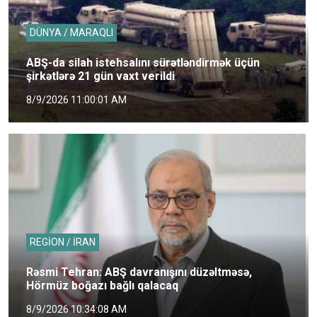
DÜNYA / MARAQLI
ABŞ-da silah istehsalını sürətləndirmək üçün
şirkətlərə 21 gün vaxt verildi
8/9/2026 11:00:01 AM
REGİON / İRAN
Rəsmi Tehran: ABŞ davranışını düzəltməsə,
Hörmüz boğazı bağlı qalacaq
8/9/2026 10:34:08 AM