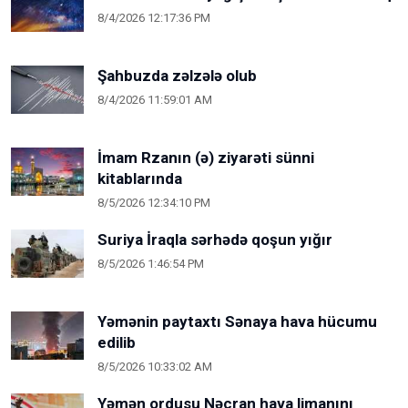
8/4/2026 12:17:36 PM
Şahbuzda zəlzələ olub
8/4/2026 11:59:01 AM
İmam Rzanın (ə) ziyarəti sünni
kitablarında
8/5/2026 12:34:10 PM
Suriya İraqla sərhədə qoşun yığır
8/5/2026 1:46:54 PM
Yəmənin paytaxtı Sənaya hava hücumu
edilib
8/5/2026 10:33:02 AM
Yəmən ordusu Nəcran hava limanını