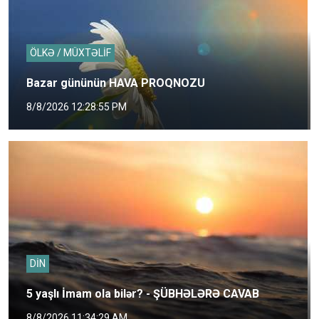
ÖLKƏ / MÜXTƏLİF
Bazar gününün HAVA PROQNOZU
8/8/2026 12:28:55 PM
DİN
5 yaşlı İmam ola bilər? - ŞÜBHƏLƏRƏ CAVAB
8/8/2026 11:34:29 AM