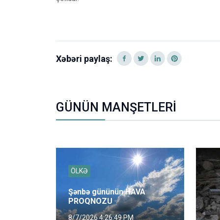
Xəbəri paylaş:
GÜNÜN MANŞETLERİ
ÖLKƏ
Şənbə gününün HAVA
PROQNOZU
8/7/2026 4:26:49 PM