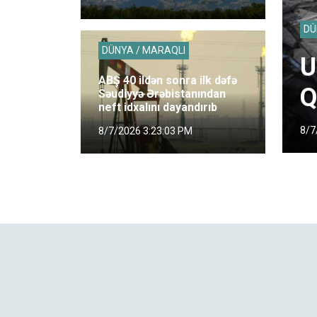
DÜ
DÜNYA / MARAQLI
U
ABŞ 40 ildən sonra ilk dəfə
Q
Səudiyyə Ərəbistanından
neft idxalını dayandırıb
8/7
8/7/2026 3:23:03 PM