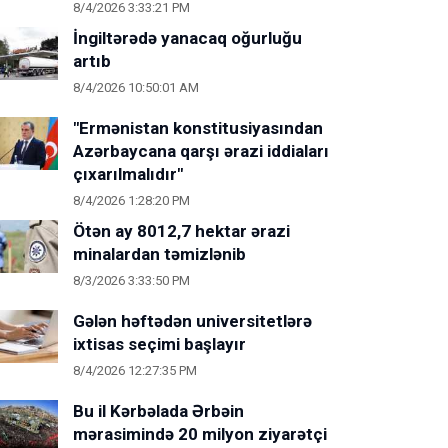
8/4/2026 3:33:21 PM
İngiltərədə yanacaq oğurluğu
artıb
8/4/2026 10:50:01 AM
"Ermənistan konstitusiyasından
Azərbaycana qarşı ərazi iddiaları
çıxarılmalıdır"
8/4/2026 1:28:20 PM
Ötən ay 8012,7 hektar ərazi
minalardan təmizlənib
8/3/2026 3:33:50 PM
Gələn həftədən universitetlərə
ixtisas seçimi başlayır
8/4/2026 12:27:35 PM
Bu il Kərbəlada Ərbəin
mərasimində 20 milyon ziyarətçi