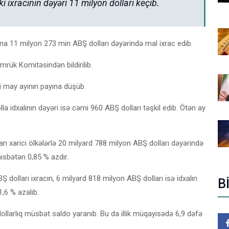
ixracının dəyəri 11 milyon dolları keçib.
a 11 milyon 273 min ABŞ dolları dəyərində mal ixrac edib.
mrük Komitəsindən bildirilib.
i may ayının payına düşüb.
 idxalının dəyəri isə cəmi 960 ABŞ dolları təşkil edib. Ötən ay
an xarici ölkələrlə 20 milyard 788 milyon ABŞ dolları dəyərində
nisbətən 0,85 % azdır.
Ş dolları ixracın, 6 milyard 818 milyon ABŞ dolları isə idxalın
B
1,6 % azalıb.
ollarlıq müsbət saldo yaranıb. Bu da illik müqayisədə 6,9 dəfə