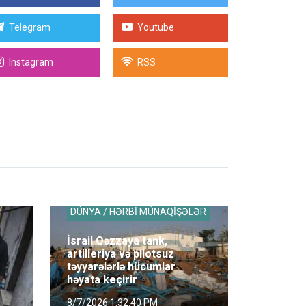
Telegram
Youtube
Instagram
RSS
DÜNYA / HƏRBİ MÜNAQİŞƏLƏR
İsrail Qəzzaya tank,
artilleriya və pilotsuz
təyyarələrlə hücumlar
həyata keçirir
8/7/2026 1:32:40 PM