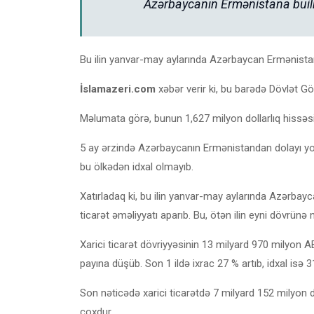
Azərbaycanın Ermənistana builki 
Bu ilin yanvar-may aylarında Azərbaycan Ermənistan
İslamazeri.com
xəbər verir ki, bu barədə Dövlət Gö
Məlumata görə, bunun 1,627 milyon dollarlıq hissəs
5 ay ərzində Azərbaycanın Ermənistandan dolayı yolla
bu ölkədən idxal olmayıb.
Xatırladaq ki, bu ilin yanvar-may aylarında Azərbayc
ticarət əməliyyatı aparıb. Bu, ötən ilin eyni dövrünə 
Xarici ticarət dövriyyəsinin 13 milyard 970 milyon AB
payına düşüb. Son 1 ildə ixrac 27 % artıb, idxal isə 3
Son nəticədə xarici ticarətdə 7 milyard 152 milyon d
çoxdur.