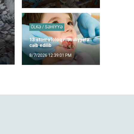
ÖLKƏ / SƏHİYYƏ
13 stomatoloq məsuliyyətə
cəlb edilib
8/7/2026 12:39:01 PM