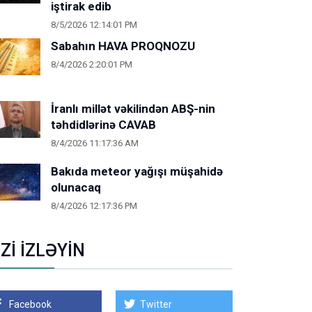
iştirak edib
8/5/2026 12:14:01 PM
Sabahın HAVA PROQNOZU
8/4/2026 2:20:01 PM
İranlı millət vəkilindən ABŞ-nin
təhdidlərinə CAVAB
8/4/2026 11:17:36 AM
Bakıda meteor yağışı müşahidə
olunacaq
8/4/2026 12:17:36 PM
İZİ İZLƏYİN
Facebook
Twitter