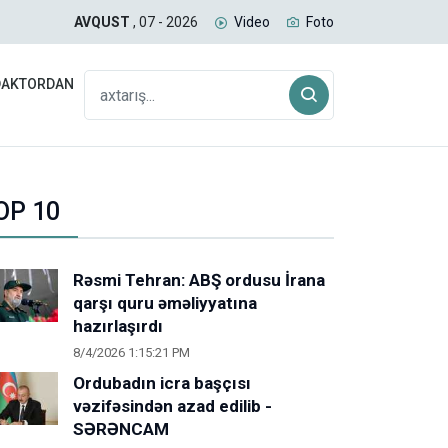
 Qəzzada 300 uşaq öldürülüb
İsra
AVQUST
, 07 - 2026
Video
Foto
DAKTORDAN
OP 10
Rəsmi Tehran: ABŞ ordusu İrana
qarşı quru əməliyyatına
hazırlaşırdı
8/4/2026 1:15:21 PM
Ordubadın icra başçısı
vəzifəsindən azad edilib -
SƏRƏNCAM