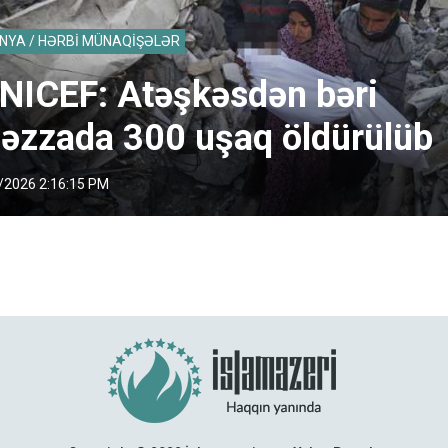
NYA / HƏRBİ MÜNAQİŞƏLƏR
NICEF: Atəşkəsdən bəri
əzzada 300 uşaq öldürülüb
/2026 2:16:15 PM