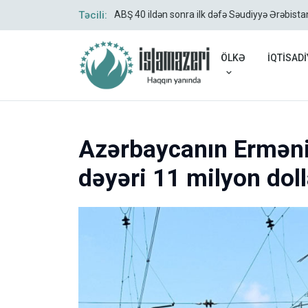
Təcili:
ABŞ 40 ildən sonra ilk dəfə Səudiyyə Ərəbista
ÖLKƏ
İQTİSADİ
Azərbaycanın Ermənis
dəyəri 11 milyon doll