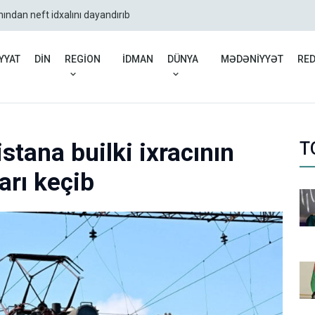
nından neft idxalını dayandırıb
UNICEF: Atəşkəsdən bəri
YYAT
DİN
REGİON
İDMAN
DÜNYA
MƏDƏNİYYƏT
RE
tana builki ixracının
T
arı keçib