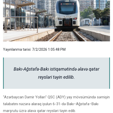
Yayınlanma tarixi: 7/2/2026 1:05:48 PM
Bakı-Ağstafa-Bakı istiqamətində əlavə qatar
reysləri təyin edilib.
"Azərbaycan Dəmir Yolları" QSC (ADY) yay mövsümündə sərnişin
tələbatını nəzərə alaraq iyulun 6-31-də Bakı–Ağstafa–Bakı
marşrutu üzrə əlavə qatar reysləri təyin edib.