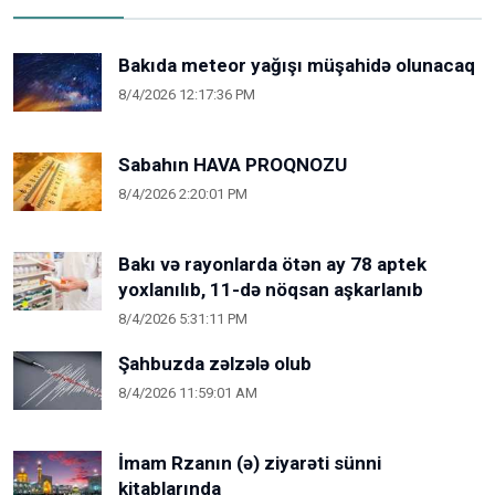
Bakıda meteor yağışı müşahidə olunacaq
8/4/2026 12:17:36 PM
Sabahın HAVA PROQNOZU
8/4/2026 2:20:01 PM
Bakı və rayonlarda ötən ay 78 aptek
yoxlanılıb, 11-də nöqsan aşkarlanıb
8/4/2026 5:31:11 PM
Şahbuzda zəlzələ olub
8/4/2026 11:59:01 AM
İmam Rzanın (ə) ziyarəti sünni
kitablarında