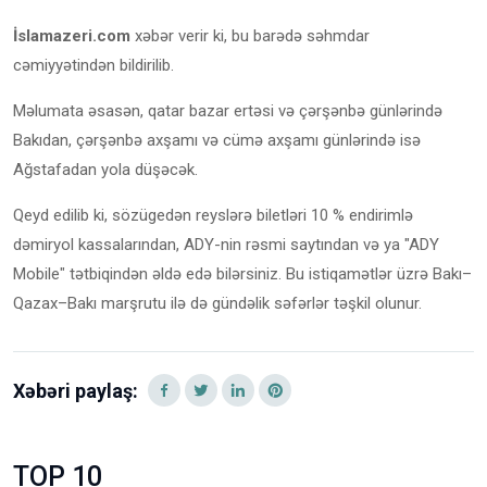
İslamazeri.com
xəbər verir ki, bu barədə səhmdar
cəmiyyətindən bildirilib.
Məlumata əsasən, qatar bazar ertəsi və çərşənbə günlərində
Bakıdan, çərşənbə axşamı və cümə axşamı günlərində isə
Ağstafadan yola düşəcək.
Qeyd edilib ki, sözügedən reyslərə biletləri 10 % endirimlə
dəmiryol kassalarından, ADY-nin rəsmi saytından və ya "ADY
Mobile" tətbiqindən əldə edə bilərsiniz. Bu istiqamətlər üzrə Bakı–
Qazax–Bakı marşrutu ilə də gündəlik səfərlər təşkil olunur.
Xəbəri paylaş:
TOP 10