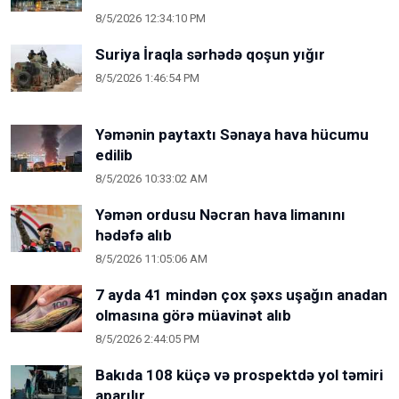
8/5/2026 12:34:10 PM
Suriya İraqla sərhədə qoşun yığır
8/5/2026 1:46:54 PM
Yəmənin paytaxtı Sənaya hava hücumu
edilib
8/5/2026 10:33:02 AM
Yəmən ordusu Nəcran hava limanını
hədəfə alıb
8/5/2026 11:05:06 AM
7 ayda 41 mindən çox şəxs uşağın anadan
olmasına görə müavinət alıb
8/5/2026 2:44:05 PM
Bakıda 108 küçə və prospektdə yol təmiri
aparılır