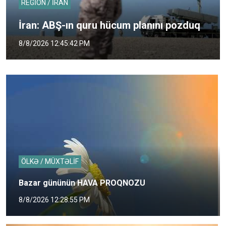
REGİON / İRAN
İran: ABŞ-ın quru hücum planını pozduq
8/8/2026 12:45:42 PM
ÖLKƏ / MÜXTƏLİF
Bazar gününün HAVA PROQNOZU
8/8/2026 12:28:55 PM