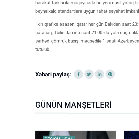
hərəkət tərkibi ilə müqayisədə bu yeni nəsil yataq ti
beynəlxalq standartlara uyğun rahat səyahət imkanları
İlkin qrafikə əsasən, qatar hər gün Bakıdan saat 23
çatacaq, Tbilisidən isə saat 21:00-da yola düşmək
sərhəd-gömrük baxışı məqsədilə 1 saatı Azərbaycan
tutulub.
Xəbəri paylaş:
GÜNÜN MANŞETLERİ