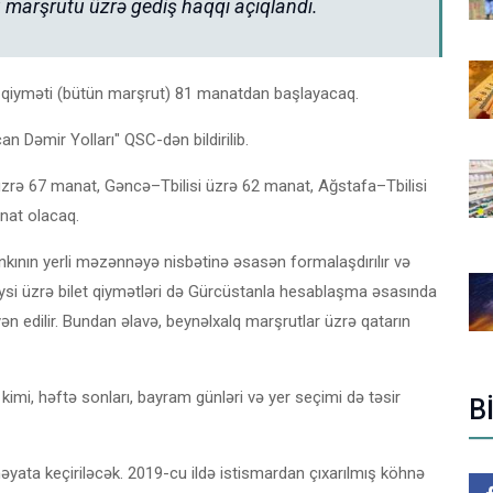
 marşrutu üzrə gediş haqqı açıqlandı.
etin qiyməti (bütün marşrut) 81 manatdan başlayacaq.
n Dəmir Yolları" QSC-dən bildirilib.
zrə 67 manat, Gəncə–Tbilisi üzrə 62 manat, Ağstafa–Tbilisi
nat olacaq.
nkının yerli məzənnəyə nisbətinə əsasən formalaşdırılır və
 reysi üzrə bilet qiymətləri də Gürcüstanla hesablaşma əsasında
edilir. Bundan əlavə, beynəlxalq marşrutlar üzrə qatarın
imi, həftə sonları, bayram günləri və yer seçimi də təsir
B
 həyata keçiriləcək. 2019-cu ildə istismardan çıxarılmış köhnə