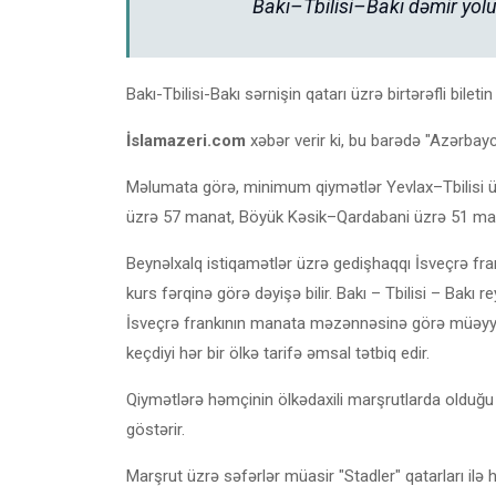
Bakı–Tbilisi–Bakı dəmir yolu
Bakı-Tbilisi-Bakı sərnişin qatarı üzrə birtərəfli bil
İslamazeri.com
xəbər verir ki, bu barədə "Azərbayca
Məlumata görə, minimum qiymətlər Yevlax–Tbilisi ü
üzrə 57 manat, ⁠Böyük Kəsik–Qardabani üzrə 51 ma
Beynəlxalq istiqamətlər üzrə gedişhaqqı İsveçrə fra
kurs fərqinə görə dəyişə bilir. Bakı – Tbilisi – Bakı
İsveçrə frankının manata məzənnəsinə görə müəyyən 
keçdiyi hər bir ölkə tarifə əmsal tətbiq edir.
Qiymətlərə həmçinin ölkədaxili marşrutlarda olduğu k
göstərir.
Marşrut üzrə səfərlər müasir "Stadler" qatarları ilə