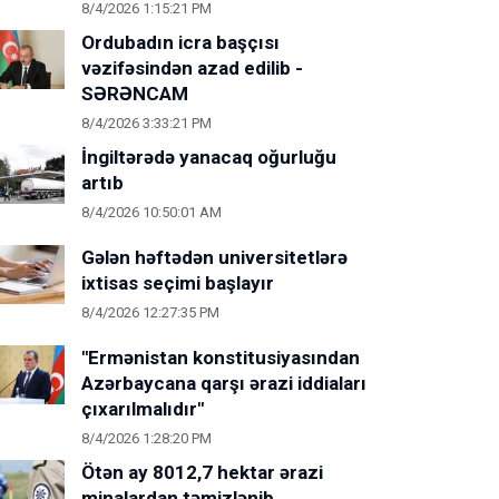
8/4/2026 1:15:21 PM
Ordubadın icra başçısı
vəzifəsindən azad edilib -
SƏRƏNCAM
8/4/2026 3:33:21 PM
İngiltərədə yanacaq oğurluğu
artıb
8/4/2026 10:50:01 AM
Gələn həftədən universitetlərə
ixtisas seçimi başlayır
8/4/2026 12:27:35 PM
"Ermənistan konstitusiyasından
Azərbaycana qarşı ərazi iddiaları
çıxarılmalıdır"
8/4/2026 1:28:20 PM
Ötən ay 8012,7 hektar ərazi
minalardan təmizlənib