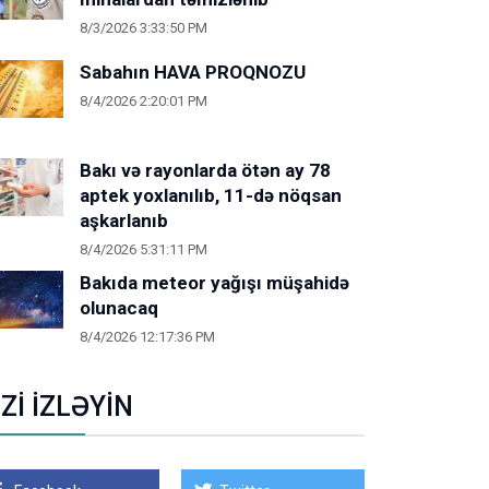
8/3/2026 3:33:50 PM
Sabahın HAVA PROQNOZU
8/4/2026 2:20:01 PM
Bakı və rayonlarda ötən ay 78
aptek yoxlanılıb, 11-də nöqsan
aşkarlanıb
8/4/2026 5:31:11 PM
Bakıda meteor yağışı müşahidə
olunacaq
8/4/2026 12:17:36 PM
İZİ İZLƏYİN