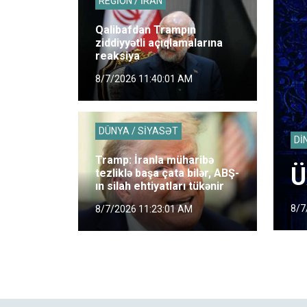
REGİON / İRAN
Qalibafdan Trampın
ziddiyyətli açıqlamalarına
reaksiya
8/7/2026 11:40:01 AM
DÜNYA / SİYASƏT
Dİ
Tramp: İranla müharibə
Ü
tezliklə başa çata bilər, ABŞ-
ın silah ehtiyatları tükənir
8/7
8/7/2026 11:23:01 AM