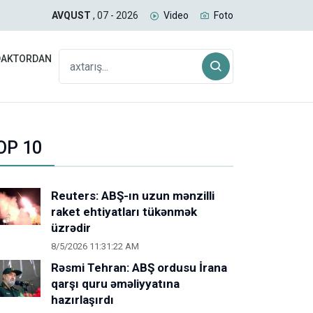
kinci bir dəhlizin açılmasına heç vaxt icazə verməyəcəyik
Azə
AVQUST
, 07 - 2026
Video
Foto
DAKTORDAN
OP 10
Reuters: ABŞ-ın uzun mənzilli
raket ehtiyatları tükənmək
üzrədir
8/5/2026 11:31:22 AM
Rəsmi Tehran: ABŞ ordusu İrana
qarşı quru əməliyyatına
hazırlaşırdı