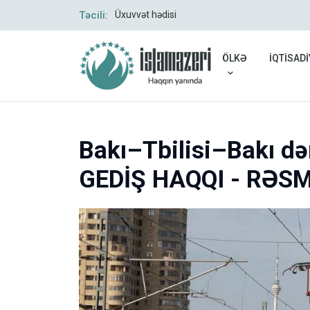
Təcili:
Üxuvvət hədisi
ÖLKƏ
İQTİSADİ
Bakı–Tbilisi–Bakı də
GEDİŞ HAQQI - RƏSM