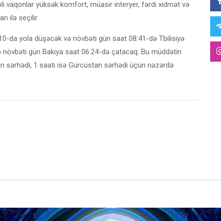
pli vaqonlar yüksək komfort, müasir interyer, fərdi xidmət və
 ilə seçilir.
:10-da yola düşəcək və növbəti gün saat 08:41-də Tbilisiyə
lə növbəti gün Bakıya saat 06:24-də çatacaq. Bu müddətin
 sərhədi, 1 saatı isə Gürcüstan sərhədi üçün nəzərdə