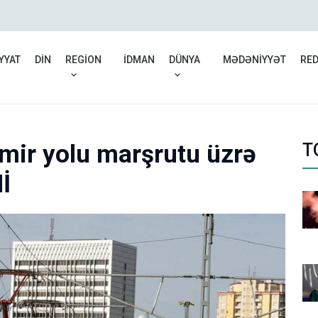
İran: Hörmüz boğazında i
YYAT
DİN
REGİON
İDMAN
DÜNYA
MƏDƏNİYYƏT
RE
mir yolu marşrutu üzrə
T
İ