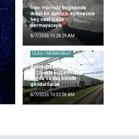
İran: Hörmüz boğazında
ikinci bir dəhlizin açılmasına
heç vaxt icazə
verməyəcəyik
8/7/2026 10:28:29 AM
ÖLKƏ / MÜNASİBƏT
Azərbaycandan tranzit
keçməklə Ermənistana
buğda və daş kömür
göndəriləcək
8/7/2026 10:02:08 AM