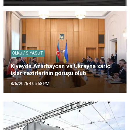
ÖLKƏ / SİYASƏT
Kiyevdə Azərbaycan və Ukrayna xarici
işlər nazirlərinin görüşü olub
8/6/2026 4:05:58 PM