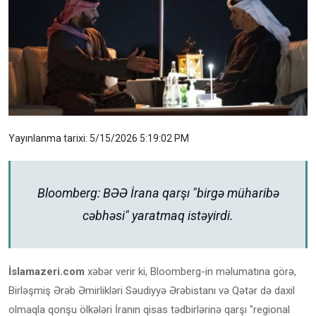
Yayınlanma tarixi: 5/15/2026 5:19:02 PM
Bloomberg: BƏƏ İrana qarşı "birgə müharibə
cəbhəsi" yaratmaq istəyirdi.
İslamazeri.com
xəbər verir ki, Bloomberg-in məlumatına görə,
Birləşmiş Ərəb Əmirlikləri Səudiyyə Ərəbistanı və Qətər də daxil
olmaqla qonşu ölkələri İranın qisas tədbirlərinə qarşı "regional