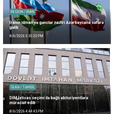
REGİON / İRAN
İranın idman və gənclər naziri Azərbaycana səfərə
gəlib
8/6/2026 5:30:20 PM
ÖLKƏ / TƏHSİL
DİM İxtisas seçimi ilə bağlı abituriyentlərə
müraciət edib
8/6/2026 4:44:43 PM