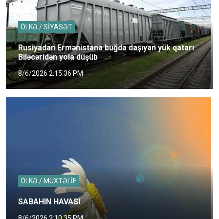
ÖLKƏ / SİYASƏT
Rusiyadan Ermənistana buğda daşıyan yük qatarı
Biləcəridən yola düşüb
8/6/2026 2:15:36 PM
ÖLKƏ / MÜXTƏLİF
SABAHIN HAVASI
8/6/2026 2:10:35 PM