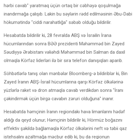
hərbi cavab" yaratmaq üçün ortaq bir cəbhəyə qoşulmağa
inandırmağa çalışıb. Lakin bu səylərin rədd edilməsinin Əbu-Dabi
hökumətində "ciddi narahatlığa" səbəb olduğu bildirilir.
Hesabatda bildirilir ki, 28 fevralda ABŞ və İsrailin İrana
hücumlarından sonra BƏƏ prezidenti Məhəmməd bin Zayed
Səudiyyə Ərəbistanı vəliəhdi Məhəmməd bin Salman da daxil
olmaqla Körfəz liderləri ilə bir sıra telefon danışıqları aparıb.
Söhbətlərlə tanış olan mənbələr Bloomberg-ə bildiriblər ki, Bin
Zayed İranın ABŞ-İsrail hücumlarına qarşı Körfəz ölkələrinə
yüzlərlə raket və dron atmaqla cavab verdikdən sonra "İranı
çəkindirmək üçün birgə cavabın zəruri olduğuna" inanır.
Hesabatda həmçinin İranın regiondakı hava limanlarını hədəf
aldığı da qeyd olunur; Həmçinin bildirilir ki, Hörmüz boğazını
effektiv şəkildə bağlamaqla Körfəz ölkələrini neft və təbii qaz
istehsalını azaltmağa məcbur edib ki, bu da regionun