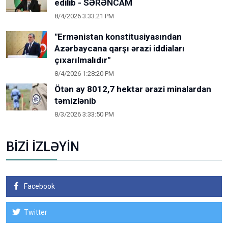
edilib - SƏRƏNCAM
8/4/2026 3:33:21 PM
"Ermənistan konstitusiyasından
Azərbaycana qarşı ərazi iddiaları
çıxarılmalıdır"
8/4/2026 1:28:20 PM
Ötən ay 8012,7 hektar ərazi minalardan
təmizlənib
8/3/2026 3:33:50 PM
BİZİ İZLƏYİN
Facebook
Twitter