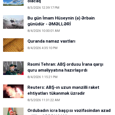
olacaq
8/3/2026 12:39:17 PM
Bu gün İmam Hüseynin (ə) Ərbəin
günüdür - ƏMƏLLƏRİ
8/4/2026 10:00:01 AM
Quranda namaz vaxtları
8/4/2026 4:35:10 PM
Rəsmi Tehran: ABŞ ordusu İrana qarşı
quru əməliyyatına hazırlaşırdı
8/4/2026 1:15:21 PM
Reuters: ABŞ-ın uzun mənzilli raket
ehtiyatları tükənmək üzrədir
8/5/2026 11:31:22 AM
Ordubadın icra başçısı vəzifəsindən azad