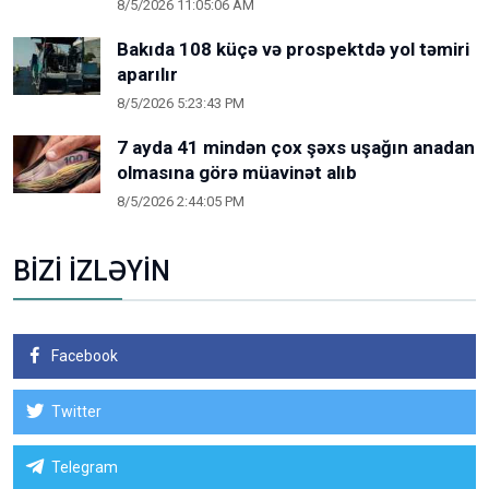
8/5/2026 11:05:06 AM
Bakıda 108 küçə və prospektdə yol təmiri
aparılır
8/5/2026 5:23:43 PM
7 ayda 41 mindən çox şəxs uşağın anadan
olmasına görə müavinət alıb
8/5/2026 2:44:05 PM
BİZİ İZLƏYİN
Facebook
Twitter
Telegram