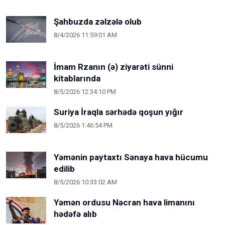
Şahbuzda zəlzələ olub
8/4/2026 11:59:01 AM
İmam Rzanın (ə) ziyarəti sünni
kitablarında
8/5/2026 12:34:10 PM
Suriya İraqla sərhədə qoşun yığır
8/5/2026 1:46:54 PM
Yəmənin paytaxtı Sənaya hava hücumu
edilib
8/5/2026 10:33:02 AM
Yəmən ordusu Nəcran hava limanını
hədəfə alıb