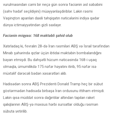
vurulmasından cəmi bir neçə gün sonra faciənin əsl səbəbini
(səhv hədəf seçildiyini) müəyyənləşdiriblər. Lakin rəsmi
Vaşinqton aparılan daxili təhqiqatın nəticələrini indiyə qədər
dünya ictimaiyyətindən gizli saxlayır.
Faciənin miqyası: 168 məktəbli şəhid olub
Xatırladaq ki, fevralın 28-də İran rəsmiləri ABŞ və İsrail tərəfindən
Minab şəhərində qızlar üçün ibtidai məktəbin bombalandığını
bəyan etmişdi. Bu dəhşətli hücum nəticəsində 168-i uşaq
olmaqla, ümumilikdə 175 nəfər həyatını itirib, 95 nəfər isə
müxtəlif dərəcəli bədən xəsarətləri alıb.
Hadisədən sonra ABŞ Prezidenti Donald Tramp heç bir sübut
göstərmədən hadisədə birbaşa İran ordusunu ittiham etmişdi.
Lakin qısa müddət sonra dağıntılar altından tapılan raket
qalıqlarının ABŞ-yə məxsus hərbi sursatlar olduğu rəsmən
sübuta yetirilib.