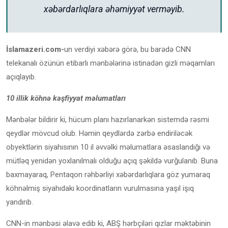
xəbərdarlıqlara əhəmiyyət verməyib.
İslamazeri.com-
un verdiyi xəbərə görə, bu barədə CNN
telekanalı özünün etibarlı mənbələrinə istinadən gizli məqamları
açıqlayıb.
10 illik köhnə kəşfiyyat məlumatları
Mənbələr bildirir ki, hücum planı hazırlanarkən sistemdə rəsmi
qeydlər mövcud olub. Həmin qeydlərdə zərbə endiriləcək
obyektlərin siyahısının 10 il əvvəlki məlumatlara əsaslandığı və
mütləq yenidən yoxlanılmalı olduğu açıq şəkildə vurğulanıb. Buna
baxmayaraq, Pentaqon rəhbərliyi xəbərdarlıqlara göz yumaraq
köhnəlmiş siyahıdakı koordinatların vurulmasına yaşıl işıq
yandırıb.
CNN-in mənbəsi əlavə edib ki, ABŞ hərbçiləri qızlar məktəbinin