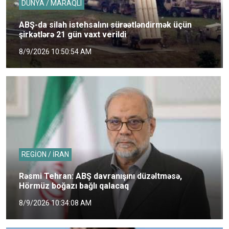
DÜNYA / MARAQLI
ABŞ-da silah istehsalını sürəətləndirmək üçün
şirkətlərə 21 gün vaxt verildi
8/9/2026 10:50:54 AM
REGİON / İRAN
Rəsmi Tehran: ABŞ davranışını düzəltməsə,
Hörmüz boğazı bağlı qalacaq
8/9/2026 10:34:08 AM