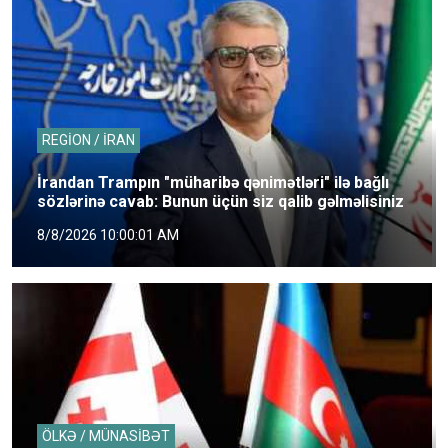
REGİON / İRAN
İrandan Trampın "müharibə qənimətləri" ilə bağlı
sözlərinə cavab: Bunun üçün siz qalib gəlməlisiniz
8/8/2026 10:00:01 AM
ÖLKƏ / MÜNASİBƏT