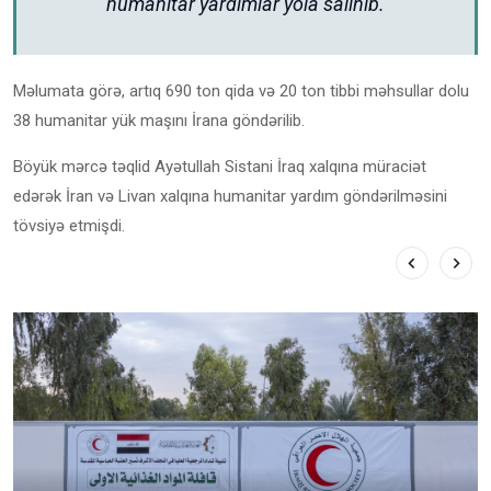
humanitar yardımlar yola salınıb.
Məlumata görə, artıq 690 ton qida və 20 ton tibbi məhsullar dolu
38 humanitar yük maşını İrana göndərilib.
Böyük mərcə təqlid Ayətullah Sistani İraq xalqına müraciət
edərək İran və Livan xalqına humanitar yardım göndərilməsini
tövsiyə etmişdi.