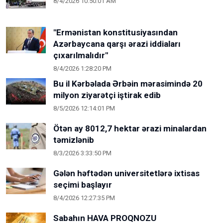
8/4/2026 10:50:01 AM
"Ermənistan konstitusiyasından
Azərbaycana qarşı ərazi iddiaları
çıxarılmalıdır"
8/4/2026 1:28:20 PM
Bu il Kərbəlada Ərbəin mərasimində 20
milyon ziyarətçi iştirak edib
8/5/2026 12:14:01 PM
Ötən ay 8012,7 hektar ərazi minalardan
təmizlənib
8/3/2026 3:33:50 PM
Gələn həftədən universitetlərə ixtisas
seçimi başlayır
8/4/2026 12:27:35 PM
Sabahın HAVA PROQNOZU