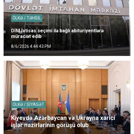
ÖLKƏ / TƏHSİL
DİM İxtisas seçimi ilə bağlı abituriyentlərə
müraciət edib
8/6/2026 4:44:43 PM
ÖLKƏ / SİYASƏT
Kiyevdə Azərbaycan və Ukrayna xarici
işlər nazirlərinin görüşü olub