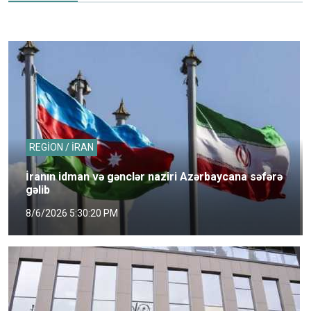
REGİON / İRAN
İranın idman və gənclər naziri Azərbaycana səfərə
gəlib
8/6/2026 5:30:20 PM