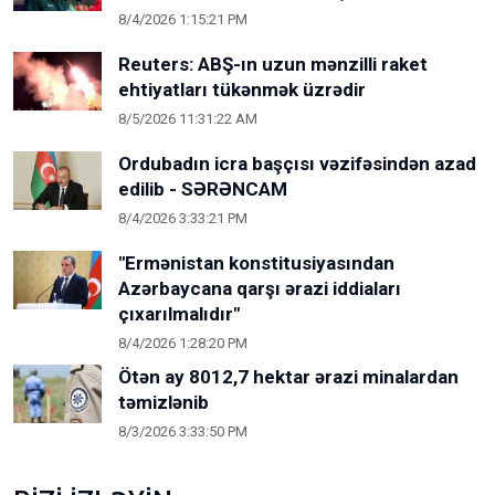
8/4/2026 1:15:21 PM
Reuters: ABŞ-ın uzun mənzilli raket
ehtiyatları tükənmək üzrədir
8/5/2026 11:31:22 AM
Ordubadın icra başçısı vəzifəsindən azad
edilib - SƏRƏNCAM
8/4/2026 3:33:21 PM
"Ermənistan konstitusiyasından
Azərbaycana qarşı ərazi iddiaları
çıxarılmalıdır"
8/4/2026 1:28:20 PM
Ötən ay 8012,7 hektar ərazi minalardan
təmizlənib
8/3/2026 3:33:50 PM