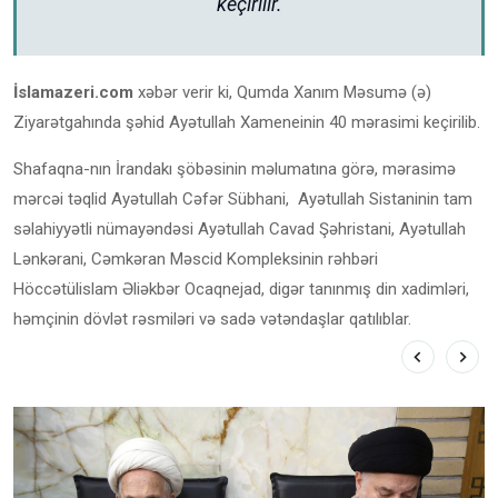
keçirilir.
İslamazeri.com
xəbər verir ki, Qumda Xanım Məsumə (ə)
Ziyarətgahında şəhid Ayətullah Xameneinin 40 mərasimi keçirilib.
Shafaqna-nın İrandakı şöbəsinin məlumatına görə, mərasimə
mərcəi təqlid Ayətullah Cəfər Sübhani, Ayətullah Sistaninin tam
səlahiyyətli nümayəndəsi Ayətullah Cavad Şəhristani, Ayətullah
Lənkərani, Cəmkəran Məscid Kompleksinin rəhbəri
Höccətülislam Əliəkbər Ocaqnejad, digər tanınmış din xadimləri,
həmçinin dövlət rəsmiləri və sadə vətəndaşlar qatılıblar.