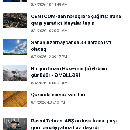
8/3/2026 10:14:49 AM
CENTCOM-dan hərbçilərə çağırış: İrana
qarşı yaradıcı ideyalar tapın
8/4/2026 10:20:01 AM
Sabah Azərbaycanda 38 dərəcə isti
olacaq
8/3/2026 12:39:17 PM
Bu gün İmam Hüseynin (ə) Ərbəin
günüdür - ƏMƏLLƏRİ
8/4/2026 10:00:01 AM
Quranda namaz vaxtları
8/4/2026 4:35:10 PM
Rəsmi Tehran: ABŞ ordusu İrana qarşı
quru əməliyyatına hazırlaşırdı