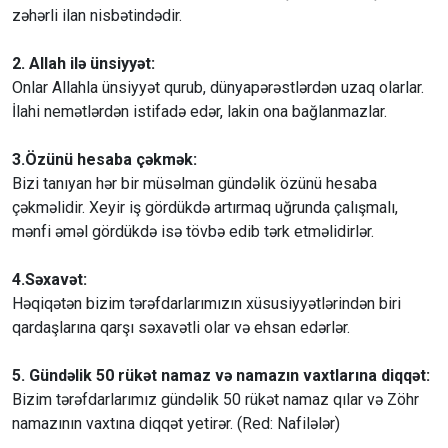
zəhərli ilan nisbətindədir.
2. Allah ilə ünsiyyət:
Onlar Allahla ünsiyyət qurub, dünyapərəstlərdən uzaq olarlar.
İlahi nemətlərdən istifadə edər, lakin ona bağlanmazlar.
3.Özünü hesaba çəkmək:
Bizi tanıyan hər bir müsəlman gündəlik özünü hesaba
çəkməlidir. Xeyir iş gördükdə artırmaq uğrunda çalışmalı,
mənfi əməl gördükdə isə tövbə edib tərk etməlidirlər.
4.Səxavət:
Həqiqətən bizim tərəfdarlarımızın xüsusiyyətlərindən biri
qardaşlarına qarşı səxavətli olar və ehsan edərlər.
5. Gündəlik 50 rükət namaz və namazın vaxtlarına diqqət:
Bizim tərəfdarlarımız gündəlik 50 rükət namaz qılar və Zöhr
namazının vaxtına diqqət yetirər. (Red: Nafilələr)