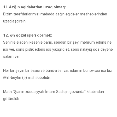
11.Azğın əqidələrdən uzaq olmaq:
Bizim tərəfdarlarımızı məbada azğın əqidələr məzhəblərindən
uzaqlaşdırsın.
12. Ən gözəl işləri görmək:
Səninlə əlaqəni kəsənlə barış, səndən bir şeyi məhrum edənə nə
isə ver, sənə pislik edənə isə yaxşılıq et, sənə nalayiq söz deyənə
salam ver.
Hər bir şeyin bir əsası və bünövrəsi var, islamın bünövrəsi isə biz
Əhli-beytin (ə) məhəbbətidir.
Mətn "Şiənin xüsusiyyəti İmam Sadiqin gözündə" kitabından
götürülüb.