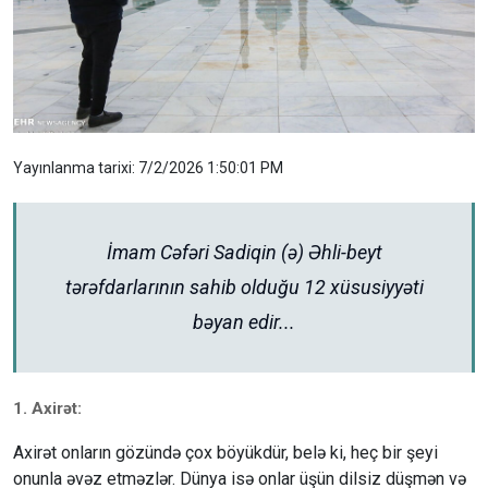
Yayınlanma tarixi: 7/2/2026 1:50:01 PM
İmam Cəfəri Sadiqin (ə) Əhli-beyt
tərəfdarlarının sahib olduğu 12 xüsusiyyəti
bəyan edir...
1. Axirət:
Axirət onların gözündə çox böyükdür, belə ki, heç bir şeyi
onunla əvəz etməzlər. Dünya isə onlar üşün dilsiz düşmən və