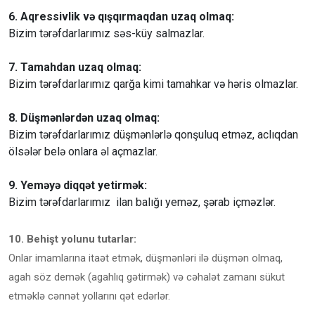
6. Aqressivlik və qışqırmaqdan uzaq olmaq:
Bizim tərəfdarlarımız səs-küy salmazlar.
7. Tamahdan uzaq olmaq:
Bizim tərəfdarlarımız qarğa kimi tamahkar və həris olmazlar.
8. Düşmənlərdən uzaq olmaq:
Bizim tərəfdarlarımız düşmənlərlə qonşuluq etməz, aclıqdan
ölsələr belə onlara əl açmazlar.
9. Yeməyə diqqət yetirmək:
Bizim tərəfdarlarımız ilan balığı yeməz, şərab içməzlər.
10. Behişt yolunu tutarlar:
Onlar imamlarına itaət etmək, düşmənləri ilə düşmən olmaq,
agah söz demək (agahlıq gətirmək) və cəhalət zamanı sükut
etməklə cənnət yollarını qət edərlər.