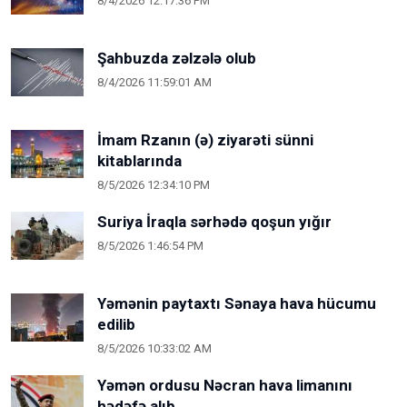
8/4/2026 12:17:36 PM
Şahbuzda zəlzələ olub
8/4/2026 11:59:01 AM
İmam Rzanın (ə) ziyarəti sünni
kitablarında
8/5/2026 12:34:10 PM
Suriya İraqla sərhədə qoşun yığır
8/5/2026 1:46:54 PM
Yəmənin paytaxtı Sənaya hava hücumu
edilib
8/5/2026 10:33:02 AM
Yəmən ordusu Nəcran hava limanını
hədəfə alıb