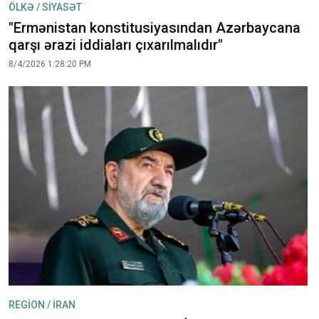
ÖLKƏ / SİYASƏT
"Ermənistan konstitusiyasından Azərbaycana
qarşı ərazi iddiaları çıxarılmalıdır"
8/4/2026 1:28:20 PM
REGİON / İRAN