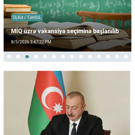
ÖLKƏ / MÜXTƏLİF
7 ayda 41 mindən çox şəxs uşağın
anadan olmasına görə müavinət alıb
8/5/2026 2:44:05 PM