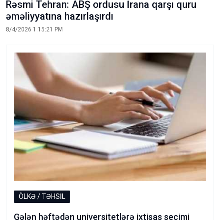
Rəsmi Tehran: ABŞ ordusu İrana qarşı quru
əməliyyatına hazırlaşırdı
8/4/2026 1:15:21 PM
ÖLKƏ / TƏHSİL
Gələn həftədən universitetlərə ixtisas seçimi