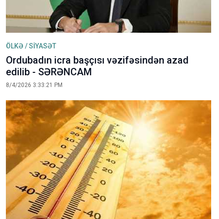
ÖLKƏ / SİYASƏT
Ordubadın icra başçısı vəzifəsindən azad
edilib - SƏRƏNCAM
8/4/2026 3:33:21 PM