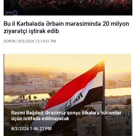
Bu il Kərbəlada Ərbəin mərasimində 20 milyon
ziyarətçi iştirak edib
DÜNYA
/ 8/5/2026 12:14:01 PM
Rəsmi Bağdad: Ərazimiz qonşu ölkələrə hücumlar
üçün istifadə edilməyəcək
8/3/2026 1:46:27 PM