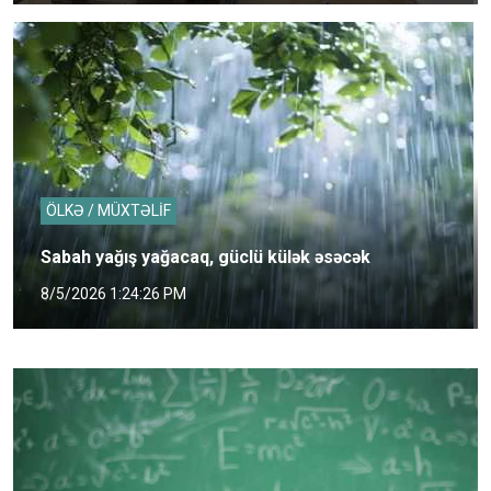
ÖLKƏ / MÜXTƏLİF
Sabah yağış yağacaq, güclü külək əsəcək
8/5/2026 1:24:26 PM