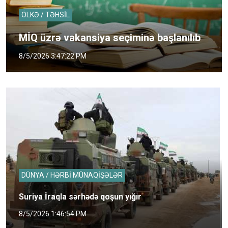
ÖLKƏ / TƏHSİL
MİQ üzrə vakansiya seçiminə başlanılıb
8/5/2026 3:47:22 PM
DÜNYA / HƏRBİ MÜNAQİŞƏLƏR
Suriya İraqla sərhədə qoşun yığır
8/5/2026 1:46:54 PM