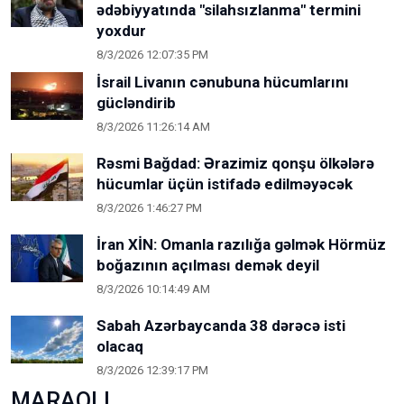
ədəbiyyatında "silahsızlanma" termini
yoxdur
8/3/2026 12:07:35 PM
İsrail Livanın cənubuna hücumlarını
gücləndirib
8/3/2026 11:26:14 AM
Rəsmi Bağdad: Ərazimiz qonşu ölkələrə
hücumlar üçün istifadə edilməyəcək
8/3/2026 1:46:27 PM
İran XİN: Omanla razılığa gəlmək Hörmüz
boğazının açılması demək deyil
8/3/2026 10:14:49 AM
Sabah Azərbaycanda 38 dərəcə isti
olacaq
8/3/2026 12:39:17 PM
MARAQLI