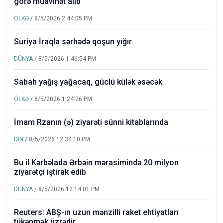
görə müavinət alıb
ÖLKƏ
/ 8/5/2026 2:44:05 PM
Suriya İraqla sərhədə qoşun yığır
DÜNYA
/ 8/5/2026 1:46:54 PM
Sabah yağış yağacaq, güclü külək əsəcək
ÖLKƏ
/ 8/5/2026 1:24:26 PM
İmam Rzanın (ə) ziyarəti sünni kitablarında
DİN
/ 8/5/2026 12:34:10 PM
Bu il Kərbəlada Ərbəin mərasimində 20 milyon
ziyarətçi iştirak edib
DÜNYA
/ 8/5/2026 12:14:01 PM
Reuters: ABŞ-ın uzun mənzilli raket ehtiyatları
tükənmək üzrədir