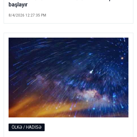
başlayır
8/4/2026 12:27:35 PM
ÖLKƏ / HADİSƏ