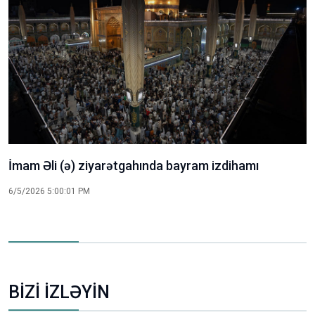
İmam Hüseyn (ə) zərihi gül-çiçəklə bəzədildi
4/28/2026 5:00:01 PM
BİZİ İZLƏYİN