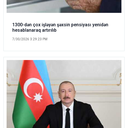
1300-dən çox işləyən şəxsin pensiyası yenidən
hesablanaraq artırılıb
7/30/2026 3:29:23 PM