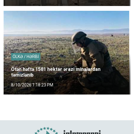
ÖLKƏ / HƏRBİ
Ötən həftə 1581 hektar ərazi minalardan
təmizlənib
8/10/2026 1:18:23 PM