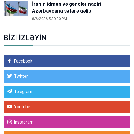
İranın idman və gənclər naziri
Azərbaycana səfərə gəlib
8/6/2026 5:30:20 PM
BİZİ İZLƏYİN
Facebook
Twitter
Telegram
Youtube
Instagram