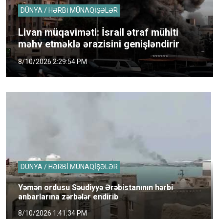
DÜNYA / HƏRBİ MÜNAQİŞƏLƏR
Livan müqaviməti: İsrail ətraf mühiti
məhv etməklə ərazisini genişləndirir
8/10/2026 2:29:54 PM
DÜNYA / HƏRBİ MÜNAQİŞƏLƏR
Yəmən ordusu Səudiyyə Ərəbistanının hərbi
anbarlarına zərbələr endirib
8/10/2026 1:41:34 PM