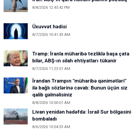
8/8/2026 12:45:42 PM
Üxuvvət hədisi
8/7/2026 10:41:43 AM
Tramp: İranla müharibə tezliklə başa çata
bilər, ABŞ-ın silah ehtiyatları tükənir
8/7/2026 11:23:01 AM
İrandan Trampın "müharibə qənimətləri"
ilə bağlı sözlərinə cavab: Bunun üçün siz
qalib gəlməlisiniz
8/8/2026 10:00:01 AM
Livan yenidən hədəfdə: İsrail Sur bölgəsini
bombaladı
8/6/2026 10:04:33 AM