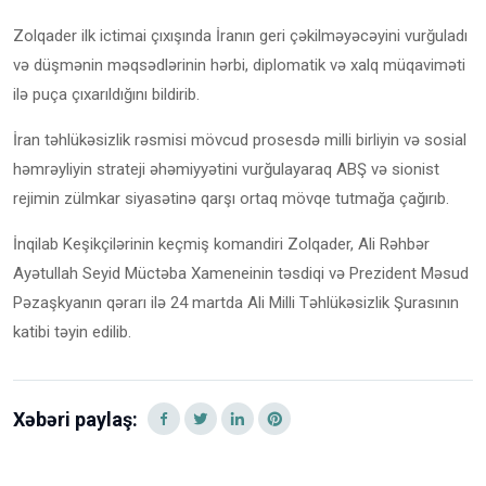
Zolqader ilk ictimai çıxışında İranın geri çəkilməyəcəyini vurğuladı
və düşmənin məqsədlərinin hərbi, diplomatik və xalq müqaviməti
ilə puça çıxarıldığını bildirib.
İran təhlükəsizlik rəsmisi mövcud prosesdə milli birliyin və sosial
həmrəyliyin strateji əhəmiyyətini vurğulayaraq ABŞ və sionist
rejimin zülmkar siyasətinə qarşı ortaq mövqe tutmağa çağırıb.
İnqilab Keşikçilərinin keçmiş komandiri Zolqader, Ali Rəhbər
Ayətullah Seyid Müctəba Xameneinin təsdiqi və Prezident Məsud
Pəzaşkyanın qərarı ilə 24 martda Ali Milli Təhlükəsizlik Şurasının
katibi təyin edilib.
Xəbəri paylaş: