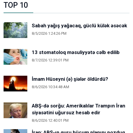
TOP 10
Sabah yağış yağacaq, güclü külək əsəcək
8/5/2026 1:24:26 PM
13 stomatoloq məsuliyyətə cəlb edilib
8/7/2026 12:39:01 PM
İmam Hüseyni (ə) şiələr öldürdü?
8/6/2026 10:34:48 AM
ABŞ-də sorğu: Amerikalılar Trampın İran
siyasətini uğursuz hesab edir
8/6/2026 12:40:01 PM
İran: ABŞ-ın quru hücum planını pozduq