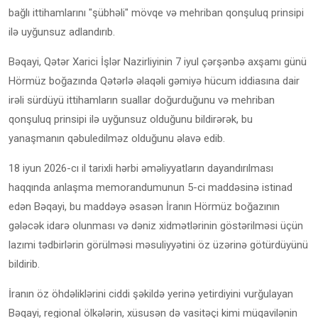
bağlı ittihamlarını "şübhəli" mövqe və mehriban qonşuluq prinsipi
ilə uyğunsuz adlandırıb.
Bəqayi, Qətər Xarici İşlər Nazirliyinin 7 iyul çərşənbə axşamı günü
Hörmüz boğazında Qətərlə əlaqəli gəmiyə hücum iddiasına dair
irəli sürdüyü ittihamların suallar doğurduğunu və mehriban
qonşuluq prinsipi ilə uyğunsuz olduğunu bildirərək, bu
yanaşmanın qəbuledilməz olduğunu əlavə edib.
18 iyun 2026-cı il tarixli hərbi əməliyyatların dayandırılması
haqqında anlaşma memorandumunun 5-ci maddəsinə istinad
edən Bəqayi, bu maddəyə əsasən İranın Hörmüz boğazının
gələcək idarə olunması və dəniz xidmətlərinin göstərilməsi üçün
lazımi tədbirlərin görülməsi məsuliyyətini öz üzərinə götürdüyünü
bildirib.
İranın öz öhdəliklərini ciddi şəkildə yerinə yetirdiyini vurğulayan
Bəqayi, regional ölkələrin, xüsusən də vasitəçi kimi müqavilənin