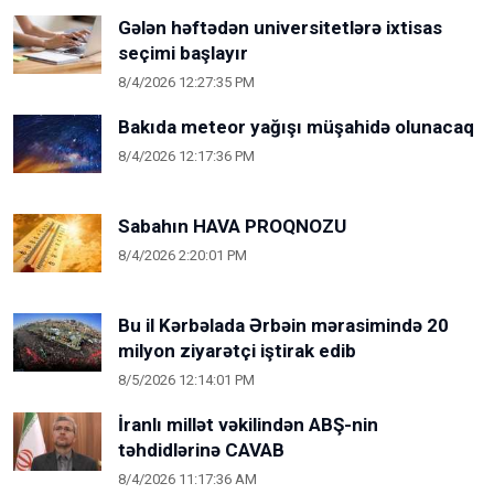
Gələn həftədən universitetlərə ixtisas
seçimi başlayır
8/4/2026 12:27:35 PM
Bakıda meteor yağışı müşahidə olunacaq
8/4/2026 12:17:36 PM
Sabahın HAVA PROQNOZU
8/4/2026 2:20:01 PM
Bu il Kərbəlada Ərbəin mərasimində 20
milyon ziyarətçi iştirak edib
8/5/2026 12:14:01 PM
İranlı millət vəkilindən ABŞ-nin
təhdidlərinə CAVAB
8/4/2026 11:17:36 AM