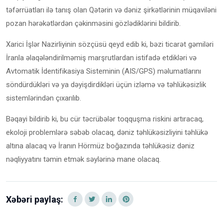
təfərrüatları ilə tanış olan Qətərin və dəniz şirkətlərinin müqaviləni
pozan hərəkətlərdən çəkinməsini gözlədiklərini bildirib.
Xarici İşlər Nazirliyinin sözçüsü qeyd edib ki, bəzi ticarət gəmiləri
İranla əlaqələndirilməmiş marşrutlardan istifadə etdikləri və
Avtomatik İdentifikasiya Sisteminin (AIS/GPS) məlumatlarını
söndürdükləri və ya dəyişdirdikləri üçün izləmə və təhlükəsizlik
sistemlərindən çıxarılıb.
Bəqayi bildirib ki, bu cür təcrübələr toqquşma riskini artıracaq,
ekoloji problemlərə səbəb olacaq, dəniz təhlükəsizliyini təhlükə
altına alacaq və İranın Hörmüz boğazında təhlükəsiz dəniz
nəqliyyatını təmin etmək səylərinə mane olacaq.
Xəbəri paylaş: