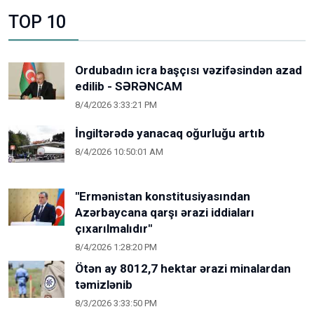
TOP 10
Ordubadın icra başçısı vəzifəsindən azad
edilib - SƏRƏNCAM
8/4/2026 3:33:21 PM
İngiltərədə yanacaq oğurluğu artıb
8/4/2026 10:50:01 AM
"Ermənistan konstitusiyasından
Azərbaycana qarşı ərazi iddiaları
çıxarılmalıdır"
8/4/2026 1:28:20 PM
Ötən ay 8012,7 hektar ərazi minalardan
təmizlənib
8/3/2026 3:33:50 PM