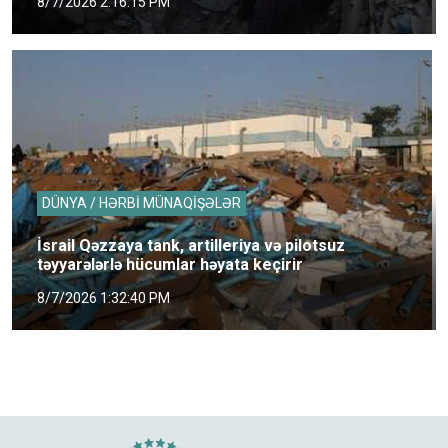
8/7/2026 2:16:15 PM
DÜNYA / HƏRBİ MÜNAQİŞƏLƏR
İsrail Qəzzaya tank, artilleriya və pilotsuz
təyyarələrlə hücumlar həyata keçirir
8/7/2026 1:32:40 PM