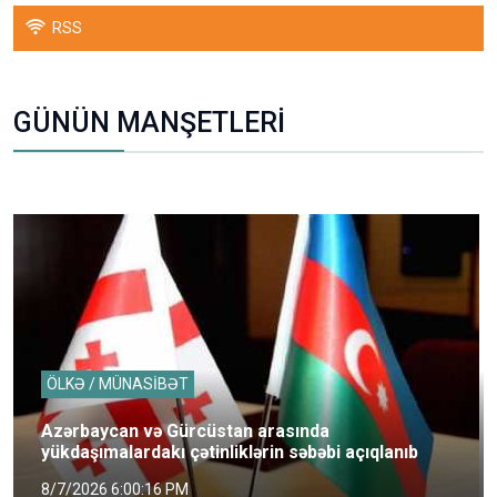
RSS
GÜNÜN MANŞETLERİ
ÖLKƏ / MÜNASİBƏT
Azərbaycan və Gürcüstan arasında
yükdaşımalardakı çətinliklərin səbəbi açıqlanıb
8/7/2026 6:00:16 PM