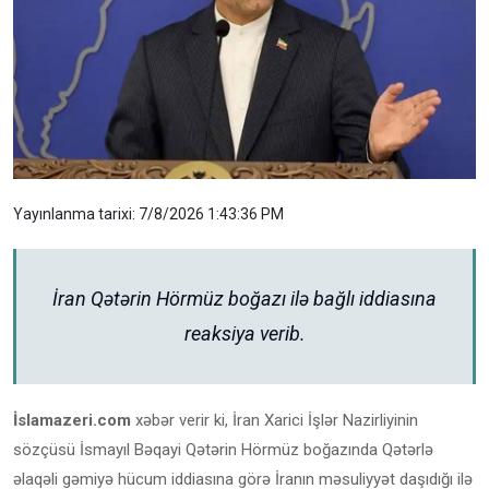
Yayınlanma tarixi: 7/8/2026 1:43:36 PM
İran Qətərin Hörmüz boğazı ilə bağlı iddiasına
reaksiya verib.
İslamazeri.com
xəbər verir ki, İran Xarici İşlər Nazirliyinin
sözçüsü İsmayıl Bəqayi Qətərin Hörmüz boğazında Qətərlə
əlaqəli gəmiyə hücum iddiasına görə İranın məsuliyyət daşıdığı ilə