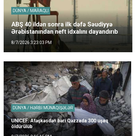
DÜNYA / MARAQLI
ABŞ 40 ildən sonra ilk dəfə Səudiyyə
Ərəbistanından neft idxalını dayandırıb
8/7/2026 3:23:03 PM
DÜNYA / HƏRBİ MÜNAQİŞƏLƏR
UNICEF: Atəşkəsdən bəri Qəzzada 300 uşaq
öldürülüb