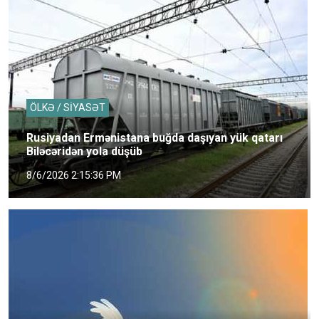
ÖLKƏ / SİYASƏT
Rusiyadan Ermənistana buğda daşıyan yük qatarı
Biləcəridən yola düşüb
8/6/2026 2:15:36 PM