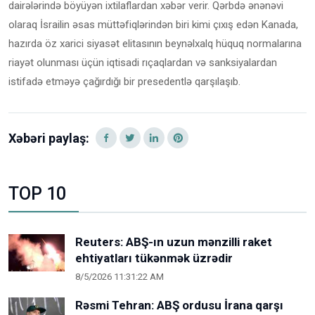
dairələrində böyüyən ixtilaflardan xəbər verir. Qərbdə ənənəvi
olaraq İsrailin əsas müttəfiqlərindən biri kimi çıxış edən Kanada,
hazırda öz xarici siyasət elitasının beynəlxalq hüquq normalarına
riayət olunması üçün iqtisadi rıçaqlardan və sanksiyalardan
istifadə etməyə çağırdığı bir presedentlə qarşılaşıb.
Xəbəri paylaş:
TOP 10
Reuters: ABŞ-ın uzun mənzilli raket
ehtiyatları tükənmək üzrədir
8/5/2026 11:31:22 AM
Rəsmi Tehran: ABŞ ordusu İrana qarşı