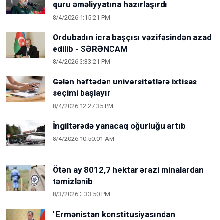
quru əməliyyatına hazırlaşırdı
8/4/2026 1:15:21 PM
Ordubadın icra başçısı vəzifəsindən azad
edilib - SƏRƏNCAM
8/4/2026 3:33:21 PM
Gələn həftədən universitetlərə ixtisas
seçimi başlayır
8/4/2026 12:27:35 PM
İngiltərədə yanacaq oğurluğu artıb
8/4/2026 10:50:01 AM
Ötən ay 8012,7 hektar ərazi minalardan
təmizlənib
8/3/2026 3:33:50 PM
"Ermənistan konstitusiyasından