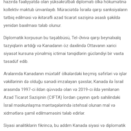
hazırda fəaliyyətdə olan yüksəkrütbəli diplomatı ölkə hökumətinə
kollektiv məktub ünvanlayıb. Müraciətdə İsrailə qarşı sanksiyaların
tətbiq edilməsi və ikitərəfli azad ticarət sazişinə əsaslı şəkildə
yenidən baxılması tələb olunur.
Diplomatik korpusun bu təşəbbüsü, Tel-Əvivə qarşı beynəlxalq
təzyiqlərin artdığı və Kanadanın öz daxilində Ottavanın xarici
siyasət kursuna yönəlmiş ictimai tənqidlərin gücləndiyi bir vaxta
təsadüf edib.
Aralarında Kanadanın müxtəlif ölkələrdəki keçmiş səfirləri və işlər
vəkillərinin də olduğu sənədi imzalayan şəxslər, Kanada ilə İsrail
arasında 1997-ci ildən qüvvədə olan və 2019-cı ildə yenilənən
Azad Ticarət Sazişinin (CIFTA) İordan çayının qərb sahilindəki
İsrail məskunlaşma məntəqələrində istehsal olunan mal və
xidmətlərə şamil edilməməsini tələb edirlər.
Siyasi analitiklərin fikrincə, bu addım Kanada siyasi və diplomatik