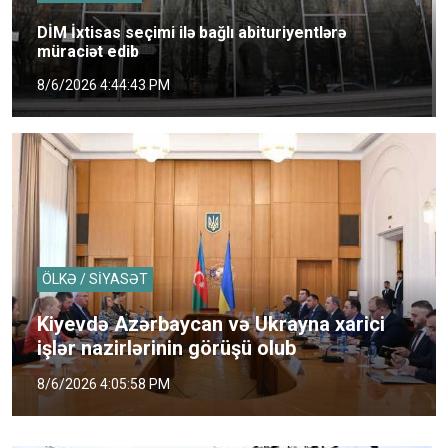
DİM İxtisas seçimi ilə bağlı abituriyentlərə
müraciət edib
8/6/2026 4:44:43 PM
ÖLKƏ / SİYASƏT
Kiyevdə Azərbaycan və Ukrayna xarici
işlər nazirlərinin görüşü olub
8/6/2026 4:05:58 PM