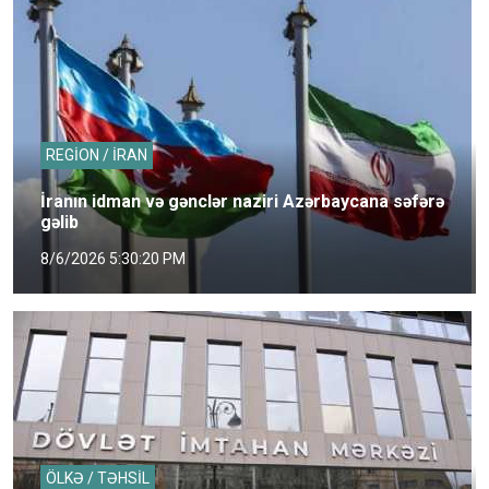
REGİON / İRAN
İranın idman və gənclər naziri Azərbaycana səfərə
gəlib
8/6/2026 5:30:20 PM
ÖLKƏ / TƏHSİL