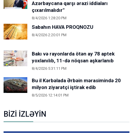
Azərbaycana qarşı ərazi iddiaları
çıxarılmalıdır"
8/4/2026 1:28:20 PM
Sabahın HAVA PROQNOZU
8/4/2026 2:20:01 PM
Bakı və rayonlarda ötən ay 78 aptek
yoxlanılıb, 11-də nöqsan aşkarlanıb
8/4/2026 5:31:11 PM
Bu il Kərbəlada Ərbəin mərasimində 20
milyon ziyarətçi iştirak edib
8/5/2026 12:14:01 PM
BİZİ İZLƏYİN