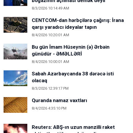
boğazının açılması demək deyil
8/3/2026 10:14:49 AM
CENTCOM-dan hərbçilərə çağırış: İrana
qarşı yaradıcı ideyalar tapın
8/4/2026 10:20:01 AM
Bu gün İmam Hüseynin (ə) Ərbəin
günüdür - ƏMƏLLƏRİ
8/4/2026 10:00:01 AM
Sabah Azərbaycanda 38 dərəcə isti
olacaq
8/3/2026 12:39:17 PM
Quranda namaz vaxtları
8/4/2026 4:35:10 PM
Reuters: ABŞ-ın uzun mənzilli raket