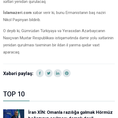
xətləri yenidən qurulacaq.
İslamazeri.com
xəbər verir ki, bunu Ermənistanın baş naziri
Nikol Paşinyan bildirib.
O deyib ki, Gümrüdən Türkiyəyə və Yerasxdan Azərbaycanın
Naxçıvan Muxtar Respublikası istiqamətində dəmir yolu xətlərinin
yenidən qurulması təxminən bir ildən il yarıma qədər vaxt
aparacaq.
Xəbəri paylaş:
TOP 10
İran XİN: Omanla razılığa gəlmək Hörmüz