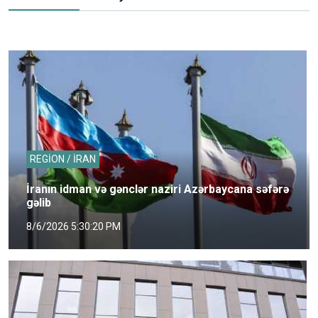
REGİON / İRAN
İranın idman və gənclər naziri Azərbaycana səfərə
gəlib
8/6/2026 5:30:20 PM