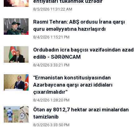
ehtiyatları tükənmək üzrədir
8/5/2026 11:31:22 AM
Rəsmi Tehran: ABŞ ordusu İrana qarşı
quru əməliyyatına hazırlaşırdı
8/4/2026 1:15:21 PM
Ordubadın icra başçısı vəzifəsindən azad
edilib - SƏRƏNCAM
8/4/2026 3:33:21 PM
"Ermənistan konstitusiyasından
Azərbaycana qarşı ərazi iddiaları
çıxarılmalıdır"
8/4/2026 1:28:20 PM
Ötən ay 8012,7 hektar ərazi minalardan
təmizlənib
8/3/2026 3:33:50 PM