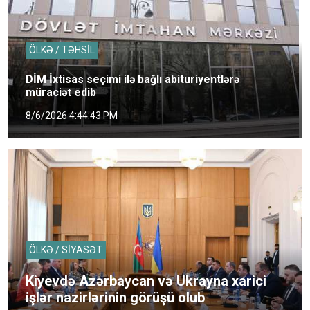
ÖLKƏ / TƏHSİL
DİM İxtisas seçimi ilə bağlı abituriyentlərə
müraciət edib
8/6/2026 4:44:43 PM
ÖLKƏ / SİYASƏT
Kiyevdə Azərbaycan və Ukrayna xarici
işlər nazirlərinin görüşü olub