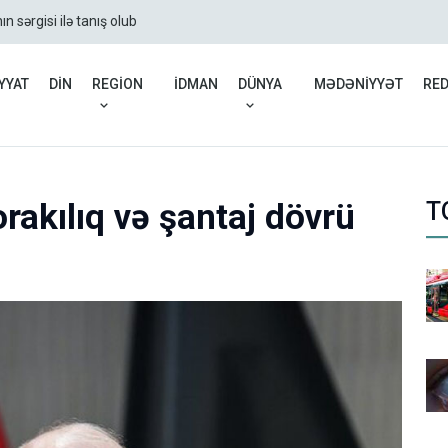
sərgisi ilə tanış olub
Azərbaycan nefti ucuzl
YYAT
DİN
REGİON
İDMAN
DÜNYA
MƏDƏNİYYƏT
RE
rakılıq və şantaj dövrü
T