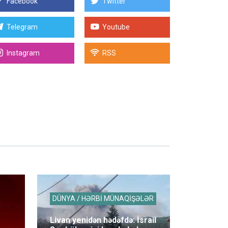
Facebook
Twitter
Telegram
Youtube
Instagram
RSS
DÜNYA / HƏRBİ MÜNAQİŞƏLƏR
Livan yenidən hədəfdə: İsrail