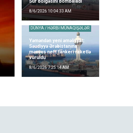
Sur bölgəsini bombaladı
8/6/2026 10:04:33 AM
DÜNYA / HƏRBİ MÜNAQİŞƏLƏR
Yəməndən yeni əməliyyat:
Səudiyyə Ərəbistanına
məxsus neft tankeri raketlə
vuruldu
8/6/2026 7:25:14 AM