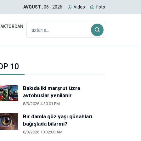
aşmaqda davam edir
İmam
AVQUST
, 06 - 2026
Video
Foto
DAKTORDAN
OP 10
Bakıda iki marşrut üzrə
avtobuslar yenilənir
8/3/2026 4:30:01 PM
Bir damla göz yaşı günahları
bağışlada bilərmi?
8/3/2026 10:32:08 AM