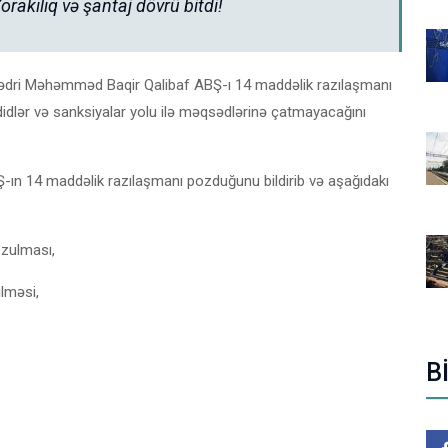
rakılıq və şantaj dövrü bitdi!
 sədri Məhəmməd Baqir Qalibaf ABŞ-ı 14 maddəlik razılaşmanı
dlər və sanksiyalar yolu ilə məqsədlərinə çatmayacağını
BŞ-ın 14 maddəlik razılaşmanı pozduğunu bildirib və aşağıdakı
ozulması,
ilməsi,
B