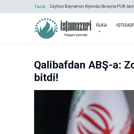
ır
Təcili:
Ceyhun Bayramov Kiyevdə Ukrayna PUA-larının 
ÖLKƏ
İQTİSADİ
Qalibafdan ABŞ-a: Zo
bitdi!