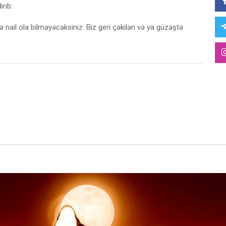
rıb:
yə nail ola bilməyəcəksiniz. Biz geri çəkilən və ya güzəştə