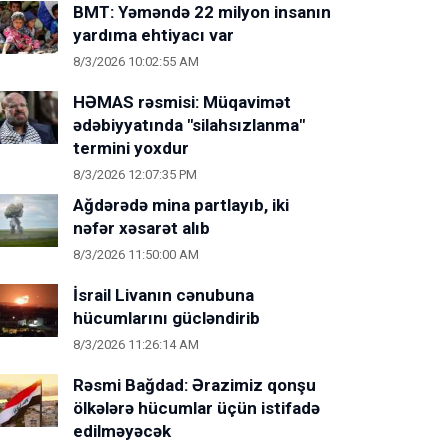
BMT: Yəməndə 22 milyon insanın
yardıma ehtiyacı var
8/3/2026 10:02:55 AM
HƏMAS rəsmisi: Müqavimət
ədəbiyyatında "silahsızlanma"
termini yoxdur
8/3/2026 12:07:35 PM
Ağdərədə mina partlayıb, iki
nəfər xəsarət alıb
8/3/2026 11:50:00 AM
İsrail Livanın cənubuna
hücumlarını gücləndirib
8/3/2026 11:26:14 AM
Rəsmi Bağdad: Ərazimiz qonşu
ölkələrə hücumlar üçün istifadə
edilməyəcək