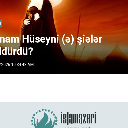
N
mam Hüseyni (ə) şiələr
ldürdü?
/2026 10:34:48 AM