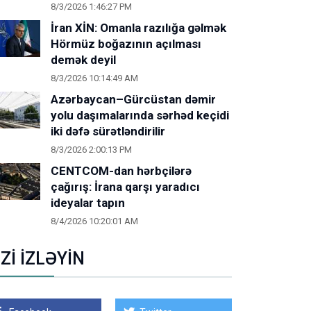
8/3/2026 1:46:27 PM
İran XİN: Omanla razılığa gəlmək
Hörmüz boğazının açılması
demək deyil
8/3/2026 10:14:49 AM
Azərbaycan–Gürcüstan dəmir
yolu daşımalarında sərhəd keçidi
iki dəfə sürətləndirilir
8/3/2026 2:00:13 PM
CENTCOM-dan hərbçilərə
çağırış: İrana qarşı yaradıcı
ideyalar tapın
8/4/2026 10:20:01 AM
İZİ İZLƏYİN