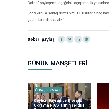
Qalibaf paylaşımını aşağıdakı açıqlama ilə yekunlaşdı
"Zorakılıq və şantaj dövrü bitdi. Bu üsullarla heç nə
gedən bir millət deyilik."
Xəbəri paylaş:
GÜNÜN MANŞETLERİ
ÖLKƏ / SİYASƏT
Ceyhun Bayramov Kiyevdə
Ukrayna PUA-larının sərgisi