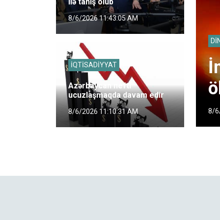
ilə tanış olub
8/6/2026 11:43:05 AM
Dİ
İ
İQTİSADİYYAT
ö
Azərbaycan nefti
ucuzlaşmaqda davam edir
8/6
8/6/2026 11:10:31 AM