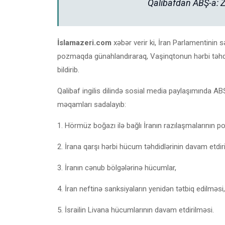
Qalibafdan ABŞ-a: Zo
İslamazeri.com
xəbər verir ki, İran Parlamentinin
pozmaqda günahlandıraraq, Vaşinqtonun hərbi təhdi
bildirib.
Qalibaf ingilis dilində sosial media paylaşımında A
məqamları sadalayıb:
1. Hörmüz boğazı ilə bağlı İranın razılaşmalarının p
2. İrana qarşı hərbi hücum təhdidlərinin davam etdir
3. İranın cənub bölgələrinə hücumlar,
4. İran neftinə sanksiyaların yenidən tətbiq edilməsi,
5. İsrailin Livana hücumlarının davam etdirilməsi.