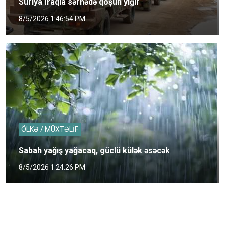
Suriya İraqla sərhədə qoşun yığır
8/5/2026 1:46:54 PM
ÖLKƏ / MÜXTƏLİF
Sabah yağış yağacaq, güclü külək əsəcək
8/5/2026 1:24:26 PM