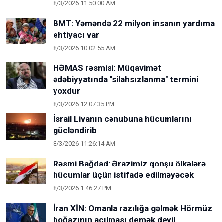
8/3/2026 11:50:00 AM
BMT: Yəməndə 22 milyon insanın yardıma
ehtiyacı var
8/3/2026 10:02:55 AM
HƏMAS rəsmisi: Müqavimət
ədəbiyyatında "silahsızlanma" termini
yoxdur
8/3/2026 12:07:35 PM
İsrail Livanın cənubuna hücumlarını
gücləndirib
8/3/2026 11:26:14 AM
Rəsmi Bağdad: Ərazimiz qonşu ölkələrə
hücumlar üçün istifadə edilməyəcək
8/3/2026 1:46:27 PM
İran XİN: Omanla razılığa gəlmək Hörmüz
boğazının açılması demək deyil