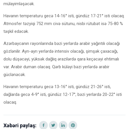
mülayimləşəcək.
Havanın temperaturu gecə 14-16° isti, gündüz 17-21° isti olacaq.
Atmosfer təzyiqi 752 mm civə sütunu, nisbi rütubət isə 75-80 %
təşkil edəcək.
Azərbaycanın rayonlarında bəzi yerlərdə arabir yağıntılı olacağı
gözlənilir. Ayrı-ayrı yerlərdə intensiv olacağı, şimşək çaxacağı,
dolu düşəcəyi, yüksək dağlıq ərazilərdə qara keçəcəyi ehtimalı
var. Arabir duman olacaq. Qərb küləyi bəzi yerlərdə arabir
güclənəcək.
Havanın temperaturu gecə 13-16° isti, gündüz 21-26° isti,
dağlarda gecə 4-9° isti, gündüz 12-17°, bəzi yerlərdə 20-22° isti
olacaq.
Xəbəri paylaş: