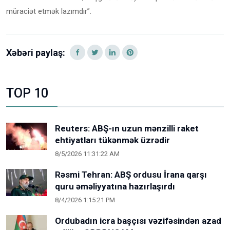
müraciət etmək lazımdır”.
Xəbəri paylaş:
TOP 10
Reuters: ABŞ-ın uzun mənzilli raket
ehtiyatları tükənmək üzrədir
8/5/2026 11:31:22 AM
Rəsmi Tehran: ABŞ ordusu İrana qarşı
quru əməliyyatına hazırlaşırdı
8/4/2026 1:15:21 PM
Ordubadın icra başçısı vəzifəsindən azad