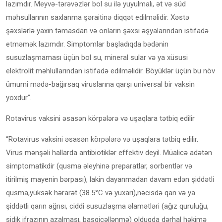
lazımdır. Meyvə-tərəvəzlər bol su ilə yuyulmalı, ət və süd
məhsullarının saxlanma şəraitinə diqqət edilməlidir. Xəstə
şəxslərlə yaxın təmasdan və onların şəxsi əşyalarından istifadə
etməmək lazımdır. Simptomlar başladıqda bədənin
susuzlaşmaması üçün bol su, mineral sular və ya xüsusi
elektrolit məhlullarından istifadə edilməlidir. Böyüklər üçün bu növ
ümumi mədə-bağırsaq viruslarına qarşı universal bir vaksin
yoxdur”.
Rotavirus vaksini əsasən körpələrə və uşaqlara tətbiq edilir
“Rotavirus vaksini əsasən körpələrə və uşaqlara tətbiq edilir.
Virus mənşəli hallarda antibiotiklər effektiv deyil. Müalicə adətən
simptomatikdir (qusma əleyhinə preparatlar, sorbentlər və
itirilmiş mayenin bərpası), lakin dayanmadan davam edən şiddətli
qusma,yüksək hərarət (38.5°C və yuxarı),nəcisdə qan və ya
şiddətli qarın ağrısı, ciddi susuzlaşma əlamətləri (ağız quruluğu,
sidik ifrazının azalması, başgicəllənmə) olduqda dərhal həkimə