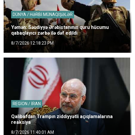
DÜNYA / HƏRBİ MÜNAQİŞƏLƏR
Yəmən: Səudiyyə Ərəbistanının quru hücumu
qabaqlayıcı zərbə ilə dəf edildi
8/7/2026 12:18:23 PM
REGİON / İRAN
Qalibafdan Trampın ziddiyyətli açıqlamalarına
reaksiya
8/7/2026 11:40:01 AM