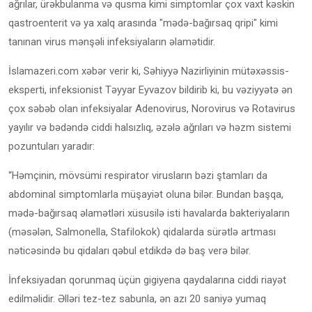
ağrılar, ürəkbulanma və qusma kimi simptomlar çox vaxt kəskin
qastroenterit və ya xalq arasında "mədə-bağırsaq qripi" kimi
tanınan virus mənşəli infeksiyaların əlamətidir.
İslamazeri.com xəbər verir ki, Səhiyyə Nazirliyinin mütəxəssis-
eksperti, infeksionist Təyyar Eyvazov bildirib ki, bu vəziyyətə ən
çox səbəb olan infeksiyalar Adenovirus, Norovirus və Rotavirus
yayılır və bədəndə ciddi halsızlıq, əzələ ağrıları və həzm sistemi
pozuntuları yaradır:
“Həmçinin, mövsümi respirator virusların bəzi ştamları da
abdominal simptomlarla müşayiət oluna bilər. Bundan başqa,
mədə-bağırsaq əlamətləri xüsusilə isti havalarda bakteriyaların
(məsələn, Salmonella, Stafilokok) qidalarda sürətlə artması
nəticəsində bu qidaları qəbul etdikdə də baş verə bilər.
İnfeksiyadan qorunmaq üçün gigiyena qaydalarına ciddi riayət
edilməlidir. Əlləri tez-tez sabunla, ən azı 20 saniyə yumaq