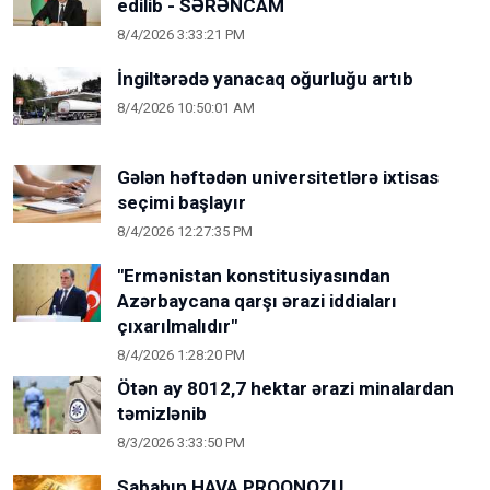
edilib - SƏRƏNCAM
8/4/2026 3:33:21 PM
İngiltərədə yanacaq oğurluğu artıb
8/4/2026 10:50:01 AM
Gələn həftədən universitetlərə ixtisas
seçimi başlayır
8/4/2026 12:27:35 PM
"Ermənistan konstitusiyasından
Azərbaycana qarşı ərazi iddiaları
çıxarılmalıdır"
8/4/2026 1:28:20 PM
Ötən ay 8012,7 hektar ərazi minalardan
təmizlənib
8/3/2026 3:33:50 PM
Sabahın HAVA PROQNOZU