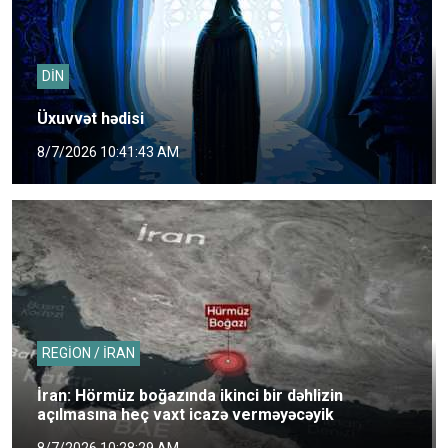
DİN
Üxuvvət hədisi
8/7/2026 10:41:43 AM
REGİON / İRAN
İran: Hörmüz boğazında ikinci bir dəhlizin
açılmasına heç vaxt icazə verməyəcəyik
8/7/2026 10:28:29 AM