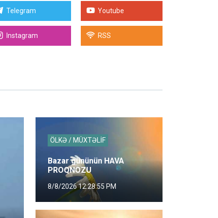
Telegram
Youtube
Instagram
RSS
ÖLKƏ / MÜXTƏLİF
Bazar gününün HAVA
PROQNOZU
8/8/2026 12:28:55 PM