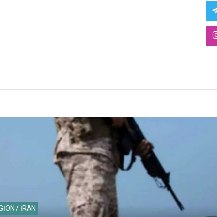
GİON / İRAN