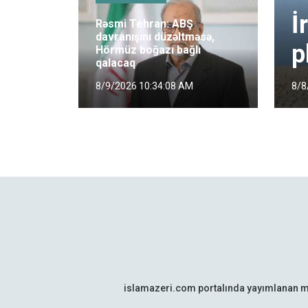
İ
Rəsmi Tehran: ABŞ
davranışını düzəltməsə,
p
Hörmüz boğazı bağlı
qalacaq
8/8
8/9/2026 10:34:08 AM
islamazeri.com portalında yayımlanan m