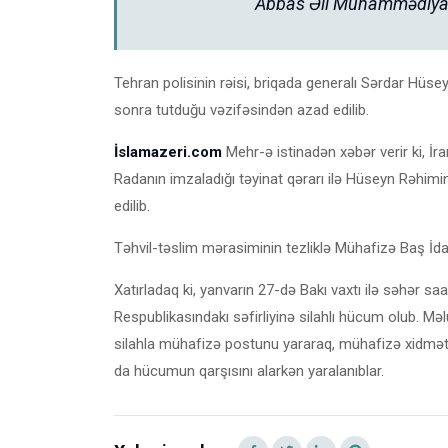
Abbas Əli Muhammədiyanı 
Tehran polisinin rəisi, briqada generalı Sərdar Hüse
sonra tutduğu vəzifəsindən azad edilib.
İslamazeri.com
Mehr-ə istinadən xəbər verir ki, İ
Radanın imzaladığı təyinat qərarı ilə Hüseyn Rəhim
edilib.
Təhvil-təslim mərasiminin tezliklə Mühafizə Baş İdarəs
Xatırladaq ki, yanvarın 27-də Bakı vaxtı ilə səhər s
Respublikasındakı səfirliyinə silahlı hücum olub. 
silahla mühafizə postunu yararaq, mühafizə xidmətini
da hücumun qarşısını alarkən yaralanıblar.