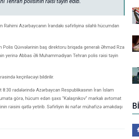
Tehran polisinin rəisi təyin edib.
yn Rəhimi Azərbaycanın İrandakı səfirliyinə silahlı hücumdan
ran Polis Qüvvələrinin baş direktoru briqada generalı Əhməd Rza
inin yerinə Abbas Əli Muhammədiyan Tehran polis rəisi təyin
ində keçiriləcəyi bildirilir.
aat 8:30 radələrində Azərbaycan Respublikasının İran İslam
Məlumata görə, hücum edən şəxs "Kalaşnikov" markalı avtomat
B
n rəisini qətlə yetirib. Səfirliyin iki nəfər mühafizə əməkdaşı