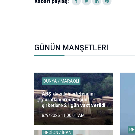
Xəbəri paylaş:
GÜNÜN MANŞETLERİ
DÜNYA / MARAQLI
ABŞ-da silah istehsalını
sürətləndirmək üçün
şirkətlərə 21 gün vaxt verildi
8/9/2026 11:00:01 AM
RE
REGİON / İRAN