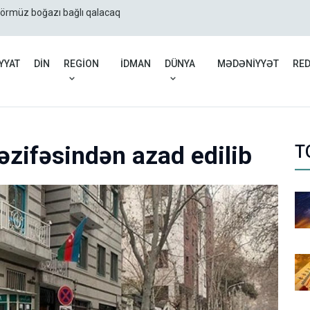
Hörmüz boğazı bağlı qalacaq
İran: ABŞ-ın quru hücum
YYAT
DİN
REGİON
İDMAN
DÜNYA
MƏDƏNİYYƏT
RE
vəzifəsindən azad edilib
T