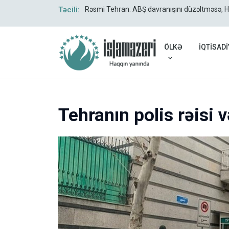
verildi
Təcili:
Rəsmi Tehran: ABŞ davranışını düzəltməsə, 
ÖLKƏ
İQTİSADİ
Tehranın polis rəisi 