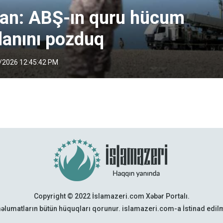
ran: ABŞ-ın quru hücum
lanını pozduq
/2026 12:45:42 PM
Copyright © 2022 İslamazeri.com Xəbər Portalı.
əlumatların bütün hüquqları qorunur. islamazeri.com-a İstinad edi