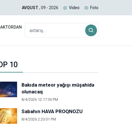
 planını pozduq
Baz
AVQUST
, 09 - 2026
Video
Foto
DAKTORDAN
OP 10
Bakıda meteor yağışı müşahidə
olunacaq
8/4/2026 12:17:36 PM
Sabahın HAVA PROQNOZU
8/4/2026 2:20:01 PM