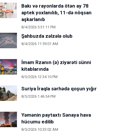
Bakı və rayonlarda ötən ay 78
aptek yoxlanılıb, 11-də nöqsan
aşkarlanıb
8/4/2026 5:31:11 PM
Şahbuzda zəlzələ olub
8/4/2026 11:59:01 AM
İmam Rzanın (ə) ziyarəti sünni
kitablarında
8/5/2026 12:34:10 PM
Suriya İraqla sərhədə qoşun yığır
8/5/2026 1:46:54 PM
Yəmənin paytaxtı Sənaya hava
hücumu edilib
8/5/2026 10:33:02 AM