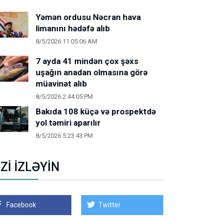
Yəmən ordusu Nəcran hava
limanını hədəfə alıb
8/5/2026 11:05:06 AM
7 ayda 41 mindən çox şəxs
uşağın anadan olmasına görə
müavinət alıb
8/5/2026 2:44:05 PM
Bakıda 108 küçə və prospektdə
yol təmiri aparılır
8/5/2026 5:23:43 PM
İZİ İZLƏYİN
Facebook
Twitter