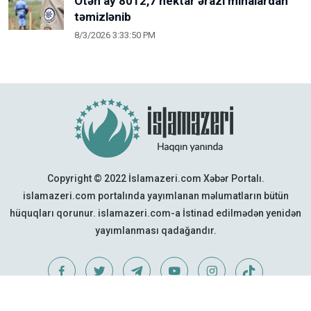
Ötən ay 8012,7 hektar ərazi minalardan
təmizlənib
8/3/2026 3:33:50 PM
Copyright © 2022 İslamazeri.com Xəbər Portalı.
islamazeri.com portalında yayımlanan məlumatların bütün
hüquqları qorunur. islamazeri.com-a İstinad edilmədən yenidən
yayımlanması qadağandır.