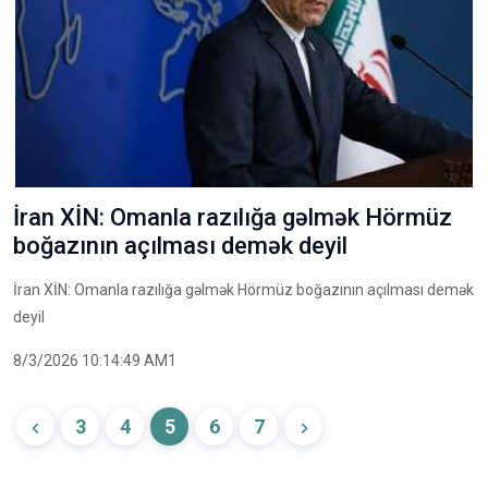
İran XİN: Omanla razılığa gəlmək Hörmüz
boğazının açılması demək deyil
İran XİN: Omanla razılığa gəlmək Hörmüz boğazının açılması demək
deyil
8/3/2026 10:14:49 AM1
3
4
5
6
7