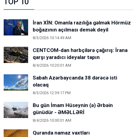
TOP 10
İran XİN: Omanla razılığa gəlmək Hörmüz
boğazının açılması demək deyil
8/3/2026 10:14:49 AM
CENTCOM-dan hərbçilərə çağırış: İrana
qarşı yaradıcı ideyalar tapın
8/4/2026 10:20:01 AM
Sabah Azərbaycanda 38 dərəcə isti
olacaq
8/3/2026 12:39:17 PM
Bu gün İmam Hüseynin (ə) Ərbəin
günüdür - ƏMƏLLƏRİ
8/4/2026 10:00:01 AM
Quranda namaz vaxtları