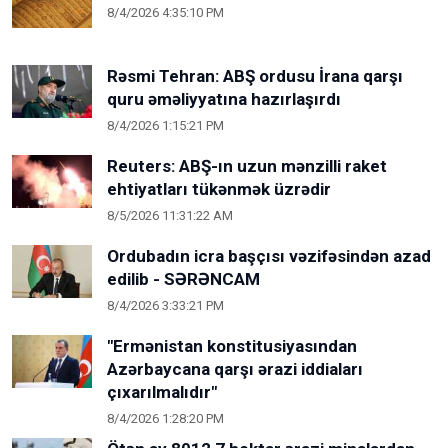
8/4/2026 4:35:10 PM
Rəsmi Tehran: ABŞ ordusu İrana qarşı
quru əməliyyatına hazırlaşırdı
8/4/2026 1:15:21 PM
Reuters: ABŞ-ın uzun mənzilli raket
ehtiyatları tükənmək üzrədir
8/5/2026 11:31:22 AM
Ordubadın icra başçısı vəzifəsindən azad
edilib - SƏRƏNCAM
8/4/2026 3:33:21 PM
"Ermənistan konstitusiyasından
Azərbaycana qarşı ərazi iddiaları
çıxarılmalıdır"
8/4/2026 1:28:20 PM