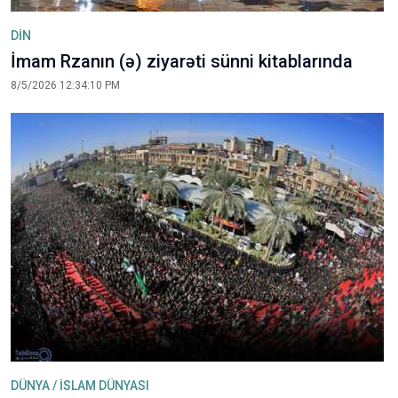
DİN
İmam Rzanın (ə) ziyarəti sünni kitablarında
8/5/2026 12:34:10 PM
DÜNYA / İSLAM DÜNYASI