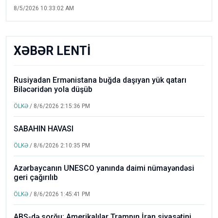
8/5/2026 10:33:02 AM
XƏBƏR LENTİ
Rusiyadan Ermənistana buğda daşıyan yük qatarı
Biləcəridən yola düşüb
ÖLKƏ
/ 8/6/2026 2:15:36 PM
SABAHIN HAVASI
ÖLKƏ
/ 8/6/2026 2:10:35 PM
Azərbaycanın UNESCO yanında daimi nümayəndəsi
geri çağırılıb
ÖLKƏ
/ 8/6/2026 1:45:41 PM
ABŞ-də sorğu: Amerikalılar Trampın İran siyasətini