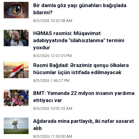
Bir damla göz yaşı günahları bağışlada
bilərmi?
8/3/2026 10:32:08 AM
HƏMAS rəsmisi: Müqavimət
ədəbiyyatında "silahsızlanma" termini
yoxdur
8/3/2026 12:07:35 PM
Rəsmi Bağdad: Ərazimiz qonşu ölkələrə
hücumlar üçün istifadə edilməyəcək
8/3/2026 1:46:27 PM
BMT: Yəməndə 22 milyon insanın yardıma
ehtiyacı var
8/3/2026 10:02:55 AM
Ağdərədə mina partlayıb, iki nəfər xəsarət
alıb
8/3/2026 11:50:00 AM