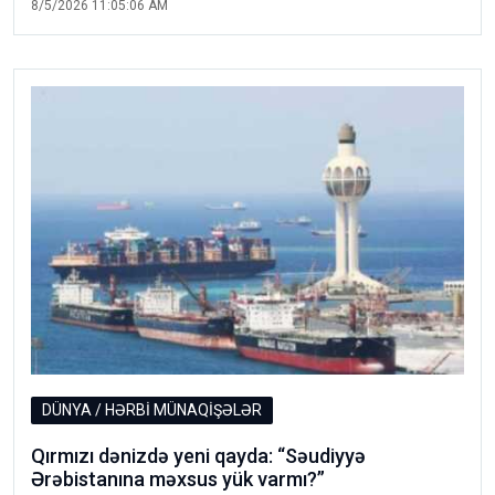
8/5/2026 11:05:06 AM
DÜNYA / HƏRBİ MÜNAQİŞƏLƏR
Qırmızı dənizdə yeni qayda: “Səudiyyə
Ərəbistanına məxsus yük varmı?”