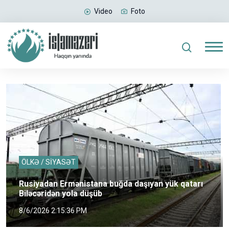
Video
Foto
ÖLKƏ / SİYASƏT
Rusiyadan Ermənistana buğda daşıyan yük qatarı
Biləcəridən yola düşüb
8/6/2026 2:15:36 PM