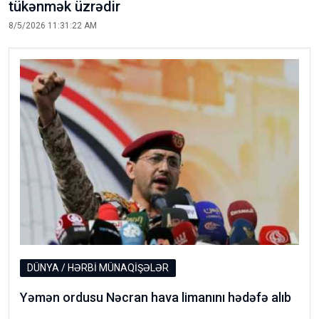
tükənmək üzrədir
8/5/2026 11:31:22 AM
DÜNYA / HƏRBİ MÜNAQİŞƏLƏR
Yəmən ordusu Nəcran hava limanını hədəfə alıb