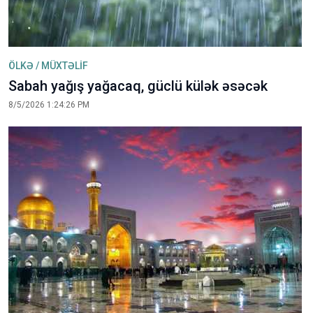
ÖLKƏ / MÜXTƏLİF
Sabah yağış yağacaq, güclü külək əsəcək
8/5/2026 1:24:26 PM