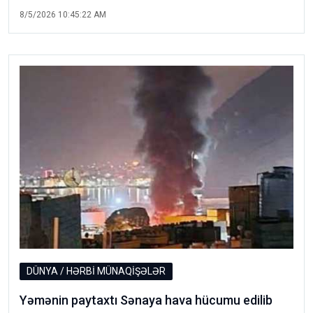
8/5/2026 10:45:22 AM
DÜNYA / HƏRBİ MÜNAQİŞƏLƏR
Yəmənin paytaxtı Sənaya hava hücumu edilib