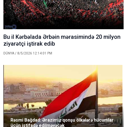
Bu il Kərbəlada Ərbəin mərasimində 20 milyon
ziyarətçi iştirak edib
DÜNYA
/ 8/5/2026 12:14:01 PM
Rəsmi Bağdad: Ərazimiz qonşu ölkələrə hücumlar
üçün istifadə edilməyəcək