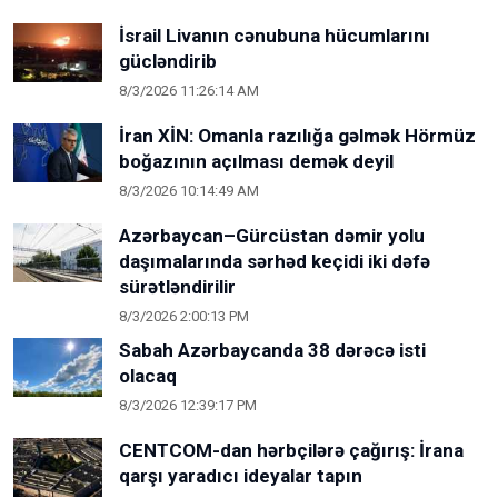
İsrail Livanın cənubuna hücumlarını
gücləndirib
8/3/2026 11:26:14 AM
İran XİN: Omanla razılığa gəlmək Hörmüz
boğazının açılması demək deyil
8/3/2026 10:14:49 AM
Azərbaycan–Gürcüstan dəmir yolu
daşımalarında sərhəd keçidi iki dəfə
sürətləndirilir
8/3/2026 2:00:13 PM
Sabah Azərbaycanda 38 dərəcə isti
olacaq
8/3/2026 12:39:17 PM
CENTCOM-dan hərbçilərə çağırış: İrana
qarşı yaradıcı ideyalar tapın