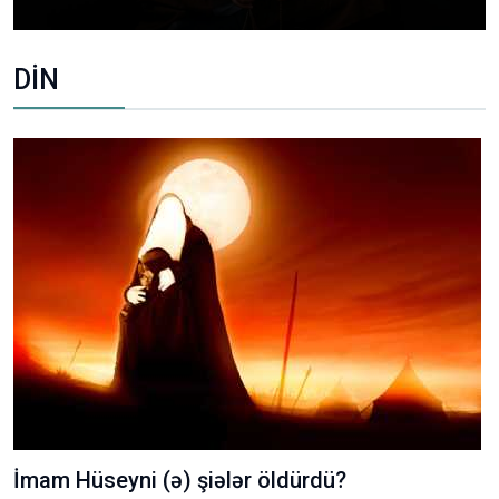
DİN
İmam Hüseyni (ə) şiələr öldürdü?