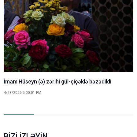
İmam Hüseyn (ə) zərihi gül-çiçəklə bəzədildi
4/28/2026 5:00:01 PM
BİZİ İZLƏYİN