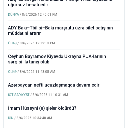
uğursuz hesab edir
DÜNYA
/ 8/6/2026 12:40:01 PM
ADY Bakı–Tbilisi–Bakı marşrutu üzrə bilet satışının
müddətini artırır
ÖLKƏ
/ 8/6/2026 12:19:13 PM
Ceyhun Bayramov Kiyevdə Ukrayna PUA-larının
sərgisi ilə tanış olub
ÖLKƏ
/ 8/6/2026 11:43:05 AM
Azərbaycan nefti ucuzlaşmaqda davam edir
İQTİSADİYYAT
/ 8/6/2026 11:10:31 AM
İmam Hüseyni (ə) şiələr öldürdü?
DİN
/ 8/6/2026 10:34:48 AM