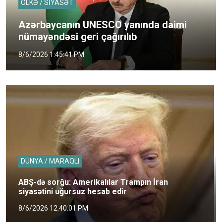
ÖLKƏ / SİYASƏT
Azərbaycanın UNESCO yanında daimi
nümayəndəsi geri çağırılıb
8/6/2026 1:45:41 PM
DÜNYA / MARAQLI
ABŞ-də sorğu: Amerikalılar Trampın İran
siyasətini uğursuz hesab edir
8/6/2026 12:40:01 PM