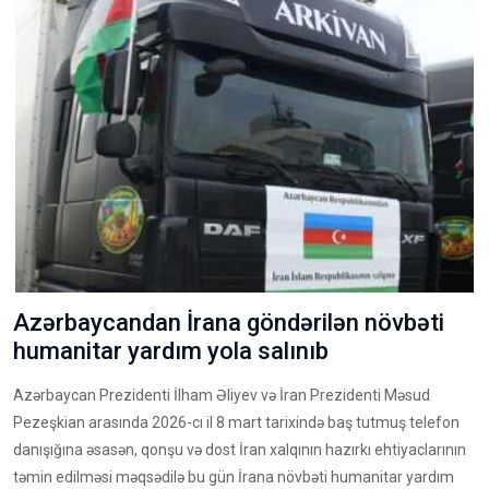
Azərbaycandan İrana göndərilən növbəti
humanitar yardım yola salınıb
Azərbaycan Prezidenti İlham Əliyev və İran Prezidenti Məsud
Pezeşkian arasında 2026-cı il 8 mart tarixində baş tutmuş telefon
danışığına əsasən, qonşu və dost İran xalqının hazırkı ehtiyaclarının
təmin edilməsi məqsədilə bu gün İrana növbəti humanitar yardım