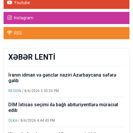
Youtube
Instagram
RSS
XƏBƏR LENTİ
İranın idman və gənclər naziri Azərbaycana səfərə
gəlib
REGİON
/ 8/6/2026 5:30:20 PM
DİM İxtisas seçimi ilə bağlı abituriyentlərə müraciət
edib
ÖLKƏ
/ 8/6/2026 4:44:43 PM