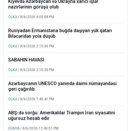
Kiyevdə Azərbaycan və Ukrayna xarici işlər
nazirlərinin görüşü olub
ÖLKƏ
/ 8/6/2026 4:05:58 PM
Rusiyadan Ermənistana buğda daşıyan yük qatarı
Biləcəridən yola düşüb
ÖLKƏ
/ 8/6/2026 2:15:36 PM
SABAHIN HAVASI
ÖLKƏ
/ 8/6/2026 2:10:35 PM
Azərbaycanın UNESCO yanında daimi nümayəndəsi
geri çağırılıb
ÖLKƏ
/ 8/6/2026 1:45:41 PM
ABŞ-də sorğu: Amerikalılar Trampın İran siyasətini
uğursuz hesab edir
DÜNYA
/ 8/6/2026 12:40:01 PM