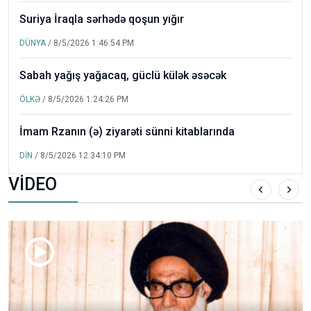
Suriya İraqla sərhədə qoşun yığır
DÜNYA
/ 8/5/2026 1:46:54 PM
Sabah yağış yağacaq, güclü külək əsəcək
ÖLKƏ
/ 8/5/2026 1:24:26 PM
İmam Rzanın (ə) ziyarəti sünni kitablarında
DİN
/ 8/5/2026 12:34:10 PM
VİDEO