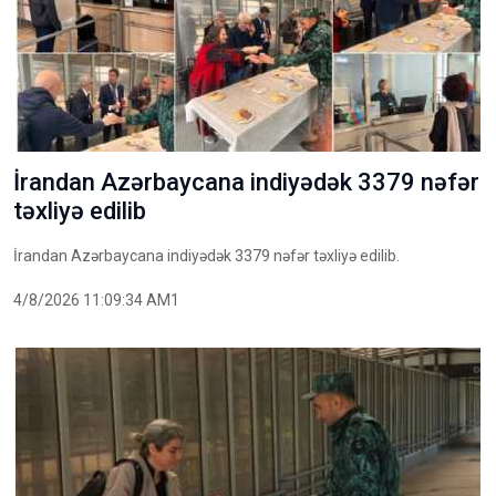
İrandan Azərbaycana indiyədək 3379 nəfər
təxliyə edilib
İrandan Azərbaycana indiyədək 3379 nəfər təxliyə edilib.
4/8/2026 11:09:34 AM1